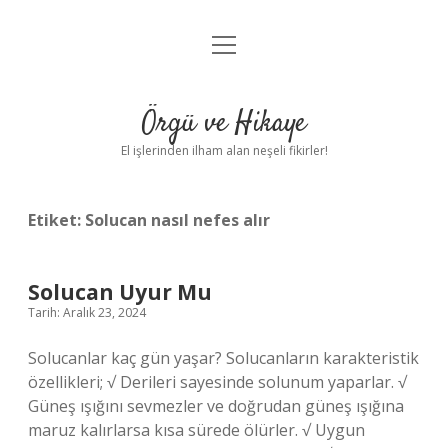
menüyü
Anasayfa
aç
Gizlilik Politikası
Örgü ve Hikaye
Yasal Uyarı
El işlerinden ilham alan neşeli fikirler!
Hakkımızda
Etiket:
Solucan nasıl nefes alır
Solucan Uyur Mu
Tarih: Aralık 23, 2024
Solucanlar kaç gün yaşar? Solucanların karakteristik
özellikleri; √ Derileri sayesinde solunum yaparlar. √
Güneş ışığını sevmezler ve doğrudan güneş ışığına
maruz kalırlarsa kısa sürede ölürler. √ Uygun