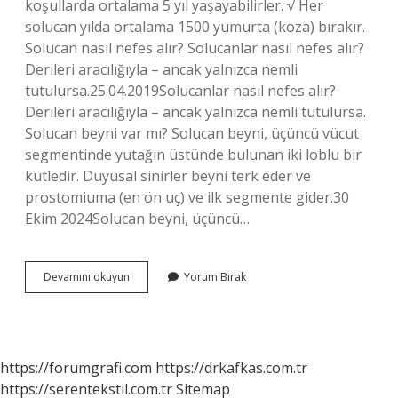
koşullarda ortalama 5 yıl yaşayabilirler. √ Her
solucan yılda ortalama 1500 yumurta (koza) bırakır.
Solucan nasıl nefes alır? Solucanlar nasıl nefes alır?
Derileri aracılığıyla – ancak yalnızca nemli
tutulursa.25.04.2019Solucanlar nasıl nefes alır?
Derileri aracılığıyla – ancak yalnızca nemli tutulursa.
Solucan beyni var mı? Solucan beyni, üçüncü vücut
segmentinde yutağın üstünde bulunan iki loblu bir
kütledir. Duyusal sinirler beyni terk eder ve
prostomiuma (en ön uç) ve ilk segmente gider.30
Ekim 2024Solucan beyni, üçüncü…
Solucan
Devamını okuyun
Yorum Bırak
Uyur
Mu
https://forumgrafi.com
https://drkafkas.com.tr
https://serentekstil.com.tr
Sitemap