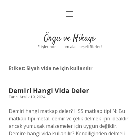
menüyü
Anasayfa
aç
Gizlilik Politikası
Örgü ve Hikaye
Yasal Uyarı
El işlerinden ilham alan neşeli fikirler!
Hakkımızda
Etiket:
Siyah vida ne için kullanılır
Demiri Hangi Vida Deler
Tarih: Aralık 19, 2024
Demiri hangi matkap deler? HSS matkap tipi N: Bu
matkap tipi metal, demir ve çelik delmek için idealdir
ancak yumuşak malzemeler için uygun değildir.
Demire hangi vida kullanılır? Kendiliğinden delmeli