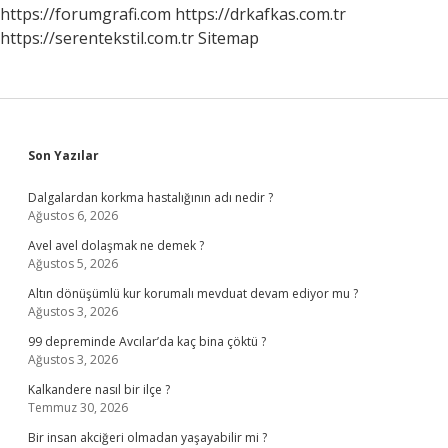
Zaman
https://forumgrafi.com
https://drkafkas.com.tr
Başlar
https://serentekstil.com.tr
Sitemap
Sidebar
Son Yazılar
Dalgalardan korkma hastalığının adı nedir ?
Ağustos 6, 2026
Avel avel dolaşmak ne demek ?
Ağustos 5, 2026
Altın dönüşümlü kur korumalı mevduat devam ediyor mu ?
Ağustos 3, 2026
99 depreminde Avcılar’da kaç bina çöktü ?
Ağustos 3, 2026
Kalkandere nasıl bir ilçe ?
Temmuz 30, 2026
Bir insan akciğeri olmadan yaşayabilir mi ?