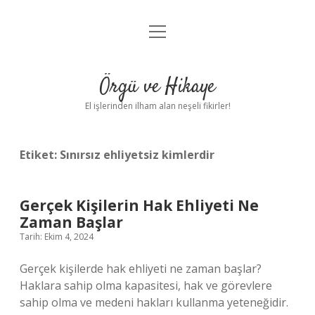
menüyü
Anasayfa
aç
Gizlilik Politikası
Örgü ve Hikaye
Yasal Uyarı
El işlerinden ilham alan neşeli fikirler!
Hakkımızda
Etiket:
Sınırsız ehliyetsiz kimlerdir
Gerçek Kişilerin Hak Ehliyeti Ne
Zaman Başlar
Tarih: Ekim 4, 2024
Gerçek kişilerde hak ehliyeti ne zaman başlar?
Haklara sahip olma kapasitesi, hak ve görevlere
sahip olma ve medeni hakları kullanma yeteneğidir.