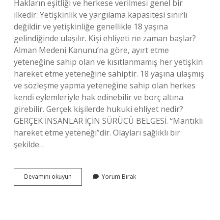
Hakların eşitliği ve herkese verilmesi genel bir
ilkedir. Yetişkinlik ve yargılama kapasitesi sınırlı
değildir ve yetişkinliğe genellikle 18 yaşına
gelindiğinde ulaşılır. Kişi ehliyeti ne zaman başlar?
Alman Medeni Kanunu’na göre, ayırt etme
yeteneğine sahip olan ve kısıtlanmamış her yetişkin
hareket etme yeteneğine sahiptir. 18 yaşına ulaşmış
ve sözleşme yapma yeteneğine sahip olan herkes
kendi eylemleriyle hak edinebilir ve borç altına
girebilir. Gerçek kişilerde hukuki ehliyet nedir?
GERÇEK İNSANLAR İÇİN SÜRÜCÜ BELGESİ. “Mantıklı
hareket etme yeteneği”dir. Olayları sağlıklı bir
şekilde…
Gerçek
Devamını okuyun
Yorum Bırak
Kişilerin
Hak
Ehliyeti
Ne