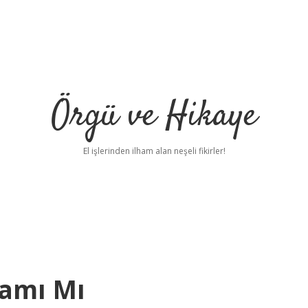
Örgü ve Hikaye
El işlerinden ilham alan neşeli fikirler!
vamı Mı