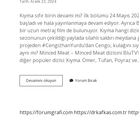
Tarih: Aralık 23, 2024
Kıyma sıfır birin devami mi? İlk bölümü 24 Mayıs 2
başladı ve hala yayınlanmaya devam ediyor. Ayrıca 
bir uzun metraj film de bulunuyor. Kıyma hangi diz
sezonunun çekildiği yaylada silahlı saldırı meydana 
projeden #CengizhanYurdu’dan Cengo, kulağını sıyırı
aynı mı? Minced Meat – Minced Meat dizisini BluTV’d
diğer popüler dizisi: Kıyma. Ömer, Tufan, Poyraz ve
Kıyma
Devamını okuyun
Yorum Bırak
Sıfır
Birin
Devamı
Mı
https://forumgrafi.com
https://drkafkas.com.tr
http