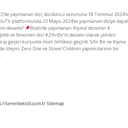
022’de yayınlanan dizi, dördüncü sezonuna 18 Temmuz 2024’t
BluTV platformunda 23 Mayıs 2024’te yayınlanan diziye dayal
inin devamı?
Blutv’de yayınlanan ‘Kıyma’ dizisinin 4.
geldi ve fenomen dizi #ZıfırBir’in devamı olarak çekilen
p geçen kurşunla ölüm tehlikesi geçirdi. Sıfır Bir ve Kıyma
e izleyin. Zero One ve Street Children yapımcılarının bir
…
s://serentekstil.com.tr
Sitemap