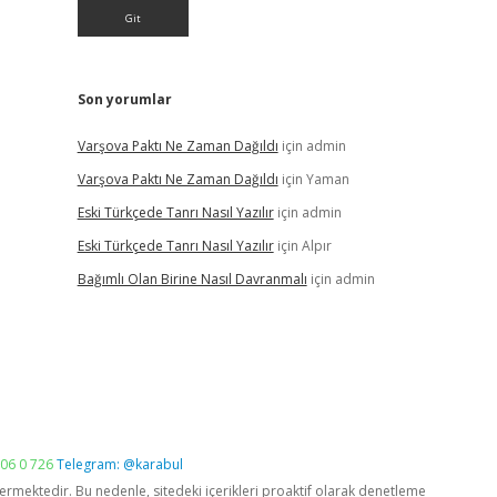
Son yorumlar
Varşova Paktı Ne Zaman Dağıldı
için
admin
Varşova Paktı Ne Zaman Dağıldı
için
Yaman
Eski Türkçede Tanrı Nasıl Yazılır
için
admin
Eski Türkçede Tanrı Nasıl Yazılır
için
Alpır
Bağımlı Olan Birine Nasıl Davranmalı
için
admin
06 0 726
Telegram: @karabul
vermektedir. Bu nedenle, sitedeki içerikleri proaktif olarak denetleme