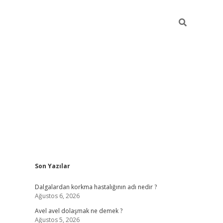
Sidebar
Son Yazılar
piabellacasino
Dalgalardan korkma hastalığının adı nedir ?
Ağustos 6, 2026
Avel avel dolaşmak ne demek ?
Ağustos 5, 2026