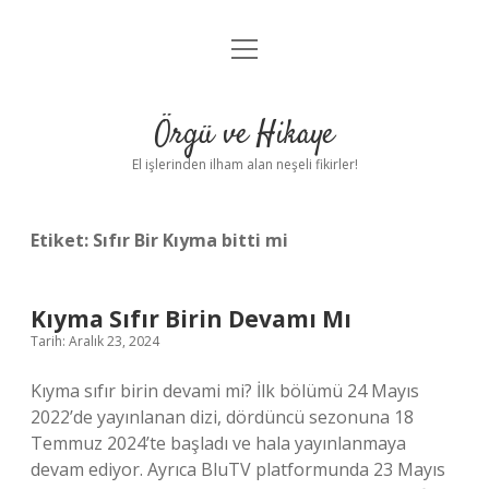
menüyü
Anasayfa
aç
Gizlilik Politikası
Örgü ve Hikaye
Yasal Uyarı
El işlerinden ilham alan neşeli fikirler!
Hakkımızda
Etiket:
Sıfır Bir Kıyma bitti mi
Kıyma Sıfır Birin Devamı Mı
Tarih: Aralık 23, 2024
Kıyma sıfır birin devami mi? İlk bölümü 24 Mayıs
2022’de yayınlanan dizi, dördüncü sezonuna 18
Temmuz 2024’te başladı ve hala yayınlanmaya
devam ediyor. Ayrıca BluTV platformunda 23 Mayıs