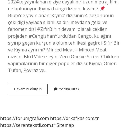
2024’te yayınlanan diziye dayalı bir uzun metraj film
de bulunuyor. Kıyma hangi dizinin devamı?
Blutv’de yayınlanan ‘Kıyma’ dizisinin 4. sezonunun
çekildiği yaylada silahlı saldırı meydana geldi ve
fenomen dizi #ZıfırBir’in devamı olarak çekilen
projeden #CengizhanYurdu’dan Cengo, kulağını
sıyırıp geçen kurşunla ölüm tehlikesi geçirdi. Sıfır Bir
ve Kıyma aynı mı? Minced Meat – Minced Meat
dizisini BluTV’de izleyin. Zero One ve Street Children
yapımcılarının bir diğer popüler dizisi: Kıyma. Ömer,
Tufan, Poyraz ve…
Kıyma
Devamını okuyun
Yorum Bırak
Sıfır
Birin
Devamı
Mı
https://forumgrafi.com
https://drkafkas.com.tr
https://serentekstil.com.tr
Sitemap