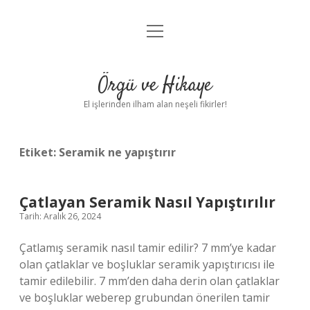
menüyü
Anasayfa
aç
Gizlilik Politikası
Örgü ve Hikaye
Yasal Uyarı
El işlerinden ilham alan neşeli fikirler!
Hakkımızda
Etiket:
Seramik ne yapıştırır
Çatlayan Seramik Nasıl Yapıştırılır
Tarih: Aralık 26, 2024
Çatlamış seramik nasıl tamir edilir? 7 mm’ye kadar
olan çatlaklar ve boşluklar seramik yapıştırıcısı ile
tamir edilebilir. 7 mm’den daha derin olan çatlaklar
ve boşluklar weberep grubundan önerilen tamir