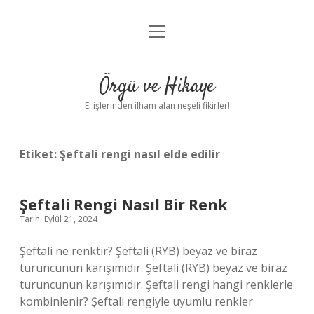
menüyü
Anasayfa
aç
Gizlilik Politikası
Örgü ve Hikaye
Yasal Uyarı
El işlerinden ilham alan neşeli fikirler!
Hakkımızda
Etiket:
Şeftali rengi nasıl elde edilir
Şeftali Rengi Nasıl Bir Renk
Tarih: Eylül 21, 2024
Şeftali ne renktir? Şeftali (RYB) beyaz ve biraz
turuncunun karışımıdır. Şeftali (RYB) beyaz ve biraz
turuncunun karışımıdır. Şeftali rengi hangi renklerle
kombinlenir? Şeftali rengiyle uyumlu renkler