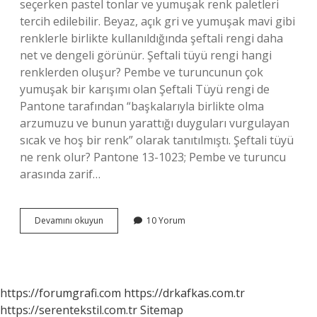
seçerken pastel tonlar ve yumuşak renk paletleri
tercih edilebilir. Beyaz, açık gri ve yumuşak mavi gibi
renklerle birlikte kullanıldığında şeftali rengi daha
net ve dengeli görünür. Şeftali tüyü rengi hangi
renklerden oluşur? Pembe ve turuncunun çok
yumuşak bir karışımı olan Şeftali Tüyü rengi de
Pantone tarafından “başkalarıyla birlikte olma
arzumuzu ve bunun yarattığı duyguları vurgulayan
sıcak ve hoş bir renk” olarak tanıtılmıştı. Şeftali tüyü
ne renk olur? Pantone 13-1023; Pembe ve turuncu
arasında zarif…
Şeftali
Devamını okuyun
10 Yorum
Rengi
Nasıl
Bir
Renk
https://forumgrafi.com
https://drkafkas.com.tr
https://serentekstil.com.tr
Sitemap