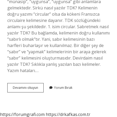
“münasip”, “uygunsa”, “uygunsa” gibi anlamlara
gelmektedir. Sirkü nasıl yazılır TDK? Kelimenin
doğru yazımı “circular” olsa da kökeni Fransızca
circulaire kelimesine dayanır. TDK sözlüğündeki
anlamı şu şekildedir. 1. isim circular. Sabretmek nasıl
yazılır TDK? Bu bağlamda, kelimenin doğru kullanımı
“sabırlı olmak”tır. Yani, sabır kelimesinin bazı
harfleri buharlaşır ve kullanılmaz. Bir diğer şey de
“sabır” ve “yapmak” kelimelerinin bir araya gelerek
“sabır” kelimesini oluşturmasıdır. Devirdaim nasıl
yazılır TDK? Sıklıkla yanlış yazılan bazı kelimeler.
Yazım hataları.…
Şayet
Devamını okuyun
Yorum Bırak
Nasıl
Yazılır
Tdk
https://forumgrafi.com
https://drkafkas.com.tr