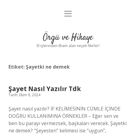
menüyü
Anasayfa
aç
Gizlilik Politikası
Örgü ve Hikaye
Yasal Uyarı
El işlerinden ilham alan neşeli fikirler!
Hakkımızda
Etiket:
Şayetki ne demek
Şayet Nasıl Yazılır Tdk
Tarih: Ekim 9, 2024
Şayet nasıl yazılır? İF KELİMESİNİN CÜMLE İÇİNDE
DOĞRU KULLANIMINA ÖRNEKLER – Eğer sen ve
ben bu parayı vermezsek, başkaları verecek. Şayetki
ne demek? “Şeyesten” kelimesi ise “uygun”,