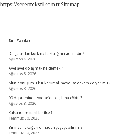
https://serentekstil.com.tr
Sitemap
Sidebar
Son Yazılar
Dalgalardan korkma hastalığının adı nedir ?
Ağustos 6, 2026
Avel avel dolaşmak ne demek ?
Ağustos 5, 2026
Altın dönüşümlü kur korumalı mevduat devam ediyor mu ?
Ağustos 3, 2026
99 depreminde Avcılar’da kaç bina çöktü ?
Ağustos 3, 2026
Kalkandere nasıl bir ilçe ?
Temmuz 30, 2026
Bir insan akciğeri olmadan yaşayabilir mi ?
Temmuz 30, 2026