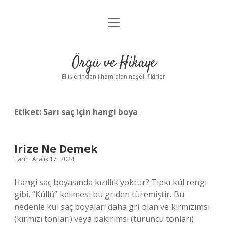
menüyü
Anasayfa
aç
Gizlilik Politikası
Örgü ve Hikaye
Yasal Uyarı
El işlerinden ilham alan neşeli fikirler!
Hakkımızda
Etiket:
Sarı saç için hangi boya
Irize Ne Demek
Tarih: Aralık 17, 2024
Hangi saç boyasında kızıllık yoktur? Tıpkı kül rengi
gibi. “Küllü” kelimesi bu griden türemiştir. Bu
nedenle kül saç boyaları daha gri olan ve kırmızımsı
(kırmızı tonları) veya bakırımsı (turuncu tonları)