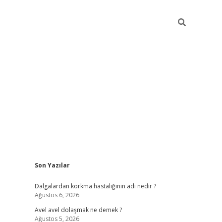
Sidebar
Son Yazılar
piabellacasino
Dalgalardan korkma hastalığının adı nedir ?
Ağustos 6, 2026
Avel avel dolaşmak ne demek ?
Ağustos 5, 2026