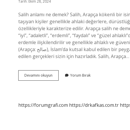
Tarih: Ekim 28, 2024
Salih anlamı ne demek? Salih, Arapça kökenli bir isim
taşıyan kişiler genellikle ahlaki değerlere, dürüstlü
özellikleriyle karakterize edilir. Arapça salih ne d
“iyi”, “adaletli”, “erdemli”, “faydalı” ve “güzel ahlakl
erdemle ilişkilendirilir ve genellikle ahlaklı ve güvenil
(Arapça: صالح), İslam’da kutsal kabul edilen bir peygamberdir. Salih Kürt ismi mi? Salih ismi hakkında merak
edilen gerçekleri sizin için hazırladık. Salih, Arapça…
Salih
Devamını okuyun
Yorum Bırak
Türkçesi
Ne
Demek
https://forumgrafi.com
https://drkafkas.com.tr
http