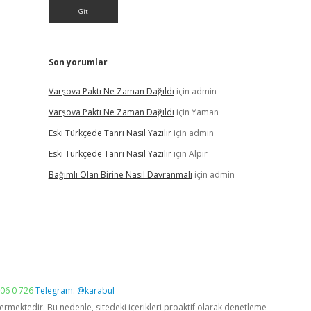
Son yorumlar
Varşova Paktı Ne Zaman Dağıldı
için
admin
Varşova Paktı Ne Zaman Dağıldı
için
Yaman
Eski Türkçede Tanrı Nasıl Yazılır
için
admin
Eski Türkçede Tanrı Nasıl Yazılır
için
Alpır
Bağımlı Olan Birine Nasıl Davranmalı
için
admin
06 0 726
Telegram: @karabul
vermektedir. Bu nedenle, sitedeki içerikleri proaktif olarak denetleme