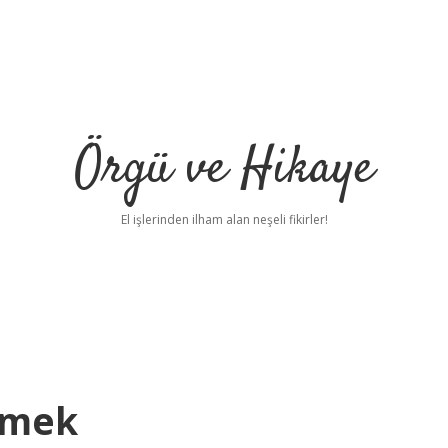
Örgü ve Hikaye
El işlerinden ilham alan neşeli fikirler!
emek