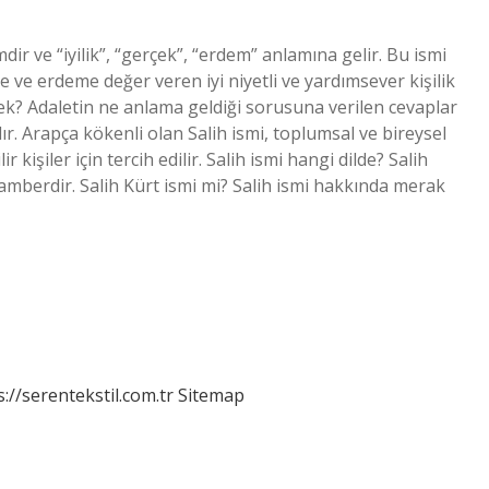
dir ve “iyilik”, “gerçek”, “erdem” anlamına gelir. Bu ismi
ğe ve erdeme değer veren iyi niyetli ve yardımsever kişilik
emek? Adaletin ne anlama geldiği sorusuna verilen cevaplar
ı”dır. Arapça kökenli olan Salih ismi, toplumsal ve bireysel
ir kişiler için tercih edilir. Salih ismi hangi dilde? Salih
s://serentekstil.com.tr
Sitemap