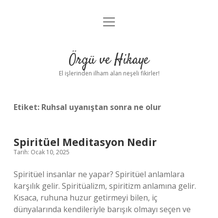
menüyü
Anasayfa
aç
Gizlilik Politikası
Örgü ve Hikaye
Yasal Uyarı
El işlerinden ilham alan neşeli fikirler!
Hakkımızda
Etiket:
Ruhsal uyanıştan sonra ne olur
Spiritüel Meditasyon Nedir
Tarih: Ocak 10, 2025
Spiritüel insanlar ne yapar? Spiritüel anlamlara
karşılık gelir. Spiritüalizm, spiritizm anlamına gelir.
Kısaca, ruhuna huzur getirmeyi bilen, iç
dünyalarında kendileriyle barışık olmayı seçen ve