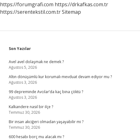
https://forumgrafi.com
https://drkafkas.com.tr
https://serentekstil.com.tr
Sitemap
Sidebar
Son Yazılar
Avel avel dolaşmak ne demek ?
Ağustos 5, 2026
Altın dönüşümlü kur korumalı mevduat devam ediyor mu ?
Ağustos 3, 2026
99 depreminde Avcılar’da kaç bina çöktü ?
Ağustos 3, 2026
Kalkandere nasıl bir ilçe ?
Temmuz 30, 2026
Bir insan akciğeri olmadan yaşayabilir mi ?
Temmuz 30, 2026
600 hesabı borç mu alacak mı ?