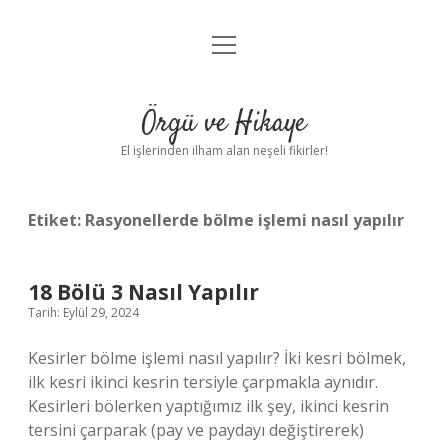
menüyü
Anasayfa
aç
Gizlilik Politikası
Örgü ve Hikaye
Yasal Uyarı
El işlerinden ilham alan neşeli fikirler!
Hakkımızda
Etiket:
Rasyonellerde bölme işlemi nasıl yapılır
18 Bölü 3 Nasıl Yapılır
Tarih: Eylül 29, 2024
Kesirler bölme işlemi nasıl yapılır? İki kesri bölmek,
ilk kesri ikinci kesrin tersiyle çarpmakla aynıdır.
Kesirleri bölerken yaptığımız ilk şey, ikinci kesrin
tersini çarparak (pay ve paydayı değiştirerek)