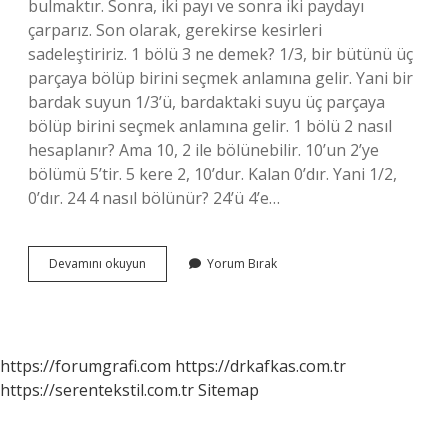
bulmaktır. Sonra, iki payı ve sonra iki paydayı
çarparız. Son olarak, gerekirse kesirleri
sadeleştiririz. 1 bölü 3 ne demek? 1/3, bir bütünü üç
parçaya bölüp birini seçmek anlamına gelir. Yani bir
bardak suyun 1/3’ü, bardaktaki suyu üç parçaya
bölüp birini seçmek anlamına gelir. 1 bölü 2 nasıl
hesaplanır? Ama 10, 2 ile bölünebilir. 10’un 2’ye
bölümü 5’tir. 5 kere 2, 10’dur. Kalan 0’dır. Yani 1/2,
0’dır. 24 4 nasıl bölünür? 24’ü 4’e…
18
Devamını okuyun
Yorum Bırak
Bölü
3
Nasıl
Yapılır
https://forumgrafi.com
https://drkafkas.com.tr
https://serentekstil.com.tr
Sitemap