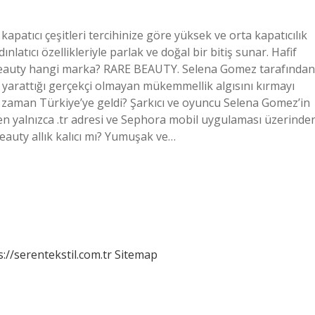
patıcı çeşitleri tercihinize göre yüksek ve orta kapatıcılık
ınlatıcı özellikleriyle parlak ve doğal bir bitiş sunar. Hafif
re Beauty hangi marka? RARE BEAUTY. Selena Gomez tarafından
yarattığı gerçekçi olmayan mükemmellik algısını kırmayı
 zaman Türkiye’ye geldi? Şarkıcı ve oyuncu Selena Gomez’in
n yalnızca .tr adresi ve Sephora mobil uygulaması üzerinde
eauty allık kalıcı mı? Yumuşak ve…
s://serentekstil.com.tr
Sitemap