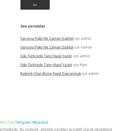
Son yorumlar
Varşova Paktı Ne Zaman Dağıldı
için
admin
Varşova Paktı Ne Zaman Dağıldı
için
Yaman
Eski Türkçede Tanrı Nasıl Yazılır
için
admin
Eski Türkçede Tanrı Nasıl Yazılır
için
Alpır
Bağımlı Olan Birine Nasıl Davranmalı
için
admin
06 0 726
Telegram: @karabul
vermektedir. Bu nedenle, sitedeki içerikleri proaktif olarak denetleme