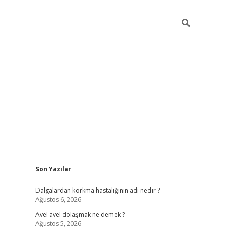
Sidebar
Son Yazılar
piabellacasino
Dalgalardan korkma hastalığının adı nedir ?
Ağustos 6, 2026
Avel avel dolaşmak ne demek ?
Ağustos 5, 2026