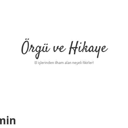
Örgü ve Hikaye
El işlerinden ilham alan neşeli fikirler!
min