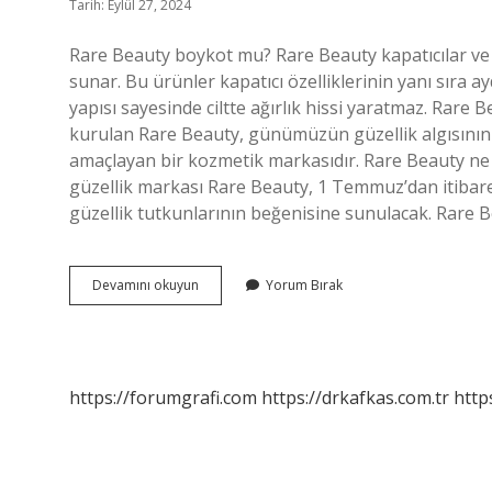
Tarih: Eylül 27, 2024
Rare Beauty boykot mu? Rare Beauty kapatıcılar ve ka
sunar. Bu ürünler kapatıcı özelliklerinin yanı sıra ayd
yapısı sayesinde ciltte ağırlık hissi yaratmaz. Ra
kurulan Rare Beauty, günümüzün güzellik algısının 
amaçlayan bir kozmetik markasıdır. Rare Beauty ne
güzellik markası Rare Beauty, 1 Temmuz’dan itibare
güzellik tutkunlarının beğenisine sunulacak. Rare B
Rare
Devamını okuyun
Yorum Bırak
Beauty
Allık
Kimin
https://forumgrafi.com
https://drkafkas.com.tr
http