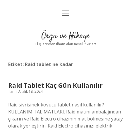
menüyü
Anasayfa
aç
Gizlilik Politikası
Örgü ve Hikaye
Yasal Uyarı
El işlerinden ilham alan neşeli fikirler!
Hakkımızda
Etiket:
Raid tablet ne kadar
Raid Tablet Kaç Gün Kullanılır
Tarih: Aralık 18, 2024
Raid sivrisinek kovucu tablet nasıl kullanılır?
KULLANIM TALİMATLARI. Raid matını ambalajından
çıkarın ve Raid Electro cihazının mat bölmesine yatay
olarak yerleştirin. Raid Electro cihazınızı elektrik