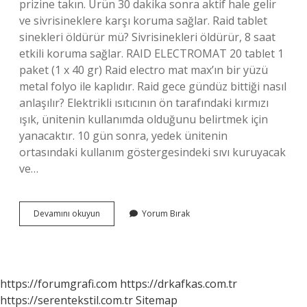
prizine takın. Ürün 30 dakika sonra aktif hale gelir
ve sivrisineklere karşı koruma sağlar. Raid tablet
sinekleri öldürür mü? Sivrisinekleri öldürür, 8 saat
etkili koruma sağlar. RAID ELECTROMAT 20 tablet 1
paket (1 x 40 gr) Raid electro mat max’ın bir yüzü
metal folyo ile kaplıdır. Raid gece gündüz bittiği nasıl
anlaşılır? Elektrikli ısıtıcının ön tarafındaki kırmızı
ışık, ünitenin kullanımda olduğunu belirtmek için
yanacaktır. 10 gün sonra, yedek ünitenin
ortasındaki kullanım göstergesindeki sıvı kuruyacak
ve…
Raid
Devamını okuyun
Yorum Bırak
Tablet
Kaç
Gün
Kullanılır
https://forumgrafi.com
https://drkafkas.com.tr
https://serentekstil.com.tr
Sitemap