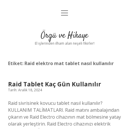
menüyü
Anasayfa
aç
Gizlilik Politikası
Örgü ve Hikaye
Yasal Uyarı
El işlerinden ilham alan neşeli fikirler!
Hakkımızda
Etiket:
Raid elektro mat tablet nasıl kullanılır
Raid Tablet Kaç Gün Kullanılır
Tarih: Aralık 18, 2024
Raid sivrisinek kovucu tablet nasıl kullanılır?
KULLANIM TALİMATLARI. Raid matını ambalajından
çıkarın ve Raid Electro cihazının mat bölmesine yatay
olarak yerleştirin. Raid Electro cihazınızı elektrik