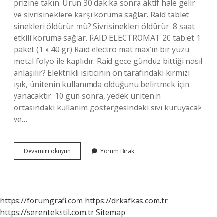
prizine takın. Ürün 30 dakika sonra aktif hale gelir
ve sivrisineklere karşı koruma sağlar. Raid tablet
sinekleri öldürür mü? Sivrisinekleri öldürür, 8 saat
etkili koruma sağlar. RAID ELECTROMAT 20 tablet 1
paket (1 x 40 gr) Raid electro mat max’ın bir yüzü
metal folyo ile kaplıdır. Raid gece gündüz bittiği nasıl
anlaşılır? Elektrikli ısıtıcının ön tarafındaki kırmızı
ışık, ünitenin kullanımda olduğunu belirtmek için
yanacaktır. 10 gün sonra, yedek ünitenin
ortasındaki kullanım göstergesindeki sıvı kuruyacak
ve…
Raid
Devamını okuyun
Yorum Bırak
Tablet
Kaç
Gün
Kullanılır
https://forumgrafi.com
https://drkafkas.com.tr
https://serentekstil.com.tr
Sitemap