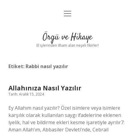
menüyü
Anasayfa
aç
Gizlilik Politikası
Örgü ve Hikaye
Yasal Uyarı
El işlerinden ilham alan neşeli fikirler!
Hakkımızda
Etiket:
Rabbi nasıl yazılır
Allahınıza Nasıl Yazılır
Tarih: Aralık 15, 2024
Ey Allahım nasıl yazılır? Özel isimlere veya isimlere
karşılık olarak kullanılan saygı ifadelerine eklenen
iyelik, hal ve bildirme ekleri kesme işaretiyle ayrılır7:
Aman Allah’ım, Abbasiler Devleti’nde, Cebrail