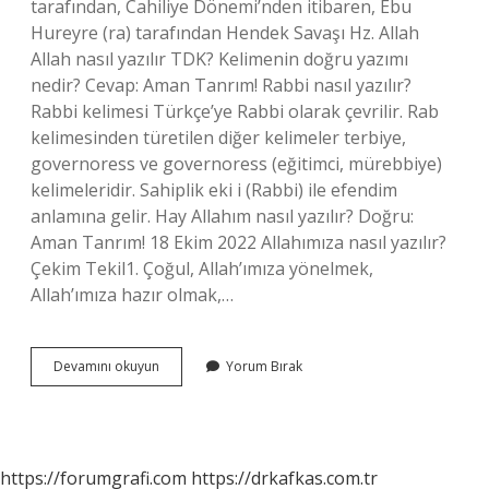
tarafından, Cahiliye Dönemi’nden itibaren, Ebu
Hureyre (ra) tarafından Hendek Savaşı Hz. Allah
Allah nasıl yazılır TDK? Kelimenin doğru yazımı
nedir? Cevap: Aman Tanrım! Rabbi nasıl yazılır?
Rabbi kelimesi Türkçe’ye Rabbi olarak çevrilir. Rab
kelimesinden türetilen diğer kelimeler terbiye,
governoress ve governoress (eğitimci, mürebbiye)
kelimeleridir. Sahiplik eki i (Rabbi) ile efendim
anlamına gelir. Hay Allahım nasıl yazılır? Doğru:
Aman Tanrım! 18 Ekim 2022 Allahımıza nasıl yazılır?
Çekim Tekil1. Çoğul, Allah’ımıza yönelmek,
Allah’ımıza hazır olmak,…
Allahınıza
Devamını okuyun
Yorum Bırak
Nasıl
Yazılır
https://forumgrafi.com
https://drkafkas.com.tr