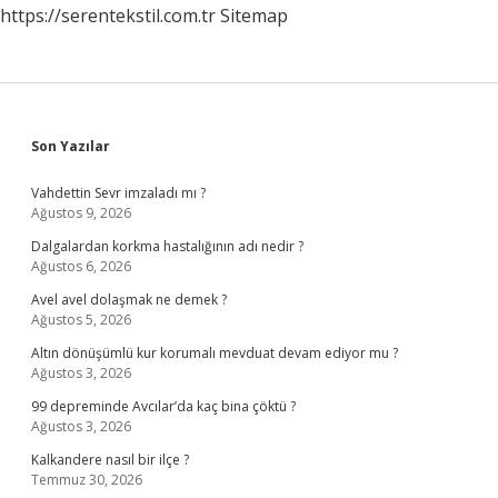
https://serentekstil.com.tr
Sitemap
Sidebar
Son Yazılar
Vahdettin Sevr imzaladı mı ?
Ağustos 9, 2026
Dalgalardan korkma hastalığının adı nedir ?
Ağustos 6, 2026
Avel avel dolaşmak ne demek ?
Ağustos 5, 2026
Altın dönüşümlü kur korumalı mevduat devam ediyor mu ?
Ağustos 3, 2026
99 depreminde Avcılar’da kaç bina çöktü ?
Ağustos 3, 2026
Kalkandere nasıl bir ilçe ?
Temmuz 30, 2026