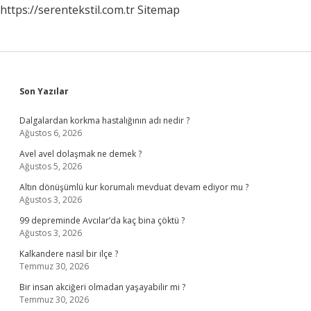
https://serentekstil.com.tr
Sitemap
Sidebar
Son Yazılar
Dalgalardan korkma hastalığının adı nedir ?
Ağustos 6, 2026
Avel avel dolaşmak ne demek ?
Ağustos 5, 2026
Altın dönüşümlü kur korumalı mevduat devam ediyor mu ?
Ağustos 3, 2026
99 depreminde Avcılar’da kaç bina çöktü ?
Ağustos 3, 2026
Kalkandere nasıl bir ilçe ?
Temmuz 30, 2026
Bir insan akciğeri olmadan yaşayabilir mi ?
Temmuz 30, 2026