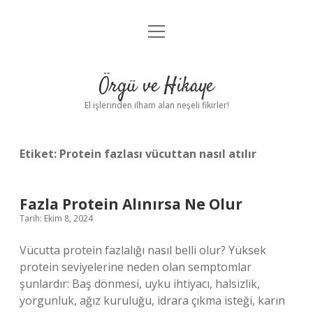
menüyü
Anasayfa
aç
Gizlilik Politikası
Örgü ve Hikaye
Yasal Uyarı
El işlerinden ilham alan neşeli fikirler!
Hakkımızda
Etiket:
Protein fazlası vücuttan nasıl atılır
Fazla Protein Alınırsa Ne Olur
Tarih: Ekim 8, 2024
Vücutta protein fazlalığı nasıl belli olur? Yüksek
protein seviyelerine neden olan semptomlar
şunlardır: Baş dönmesi, uyku ihtiyacı, halsizlik,
yorgunluk, ağız kuruluğu, idrara çıkma isteği, karın