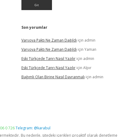
Son yorumlar
Varşova Paktı Ne Zaman Dağıldı
için
admin
Varşova Paktı Ne Zaman Dağıldı
için
Yaman
Eski Türkçede Tanrı Nasıl Yazılır
için
admin
Eski Türkçede Tanrı Nasıl Yazılır
için
Alpır
Bağımlı Olan Birine Nasıl Davranmalı
için
admin
06 0 726
Telegram: @karabul
vermektedir. Bu nedenle, sitedeki içerikleri proaktif olarak denetleme