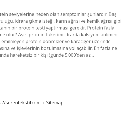
rotein seviyelerine neden olan semptomlar şunlardır: Baş
uluğu, idrara çıkma isteği, karın ağrısı ve kemik ağrısı gibi
nın bir protein testi yaptırması gerekir. Protein fazla
 ne olur? Aşırı protein tüketimi idrarda kalsiyum atılımını
ndan emilmeyen protein böbrekler ve karaciğer üzerinde
ına ve işlevlerinin bozulmasına yol açabilir. En fazla ne
ında hareketsiz bir kişi (günde 5.000’den az…
s://serentekstil.com.tr
Sitemap