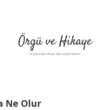
Örgü ve Hikaye
El işlerinden ilham alan neşeli fikirler!
sa Ne Olur