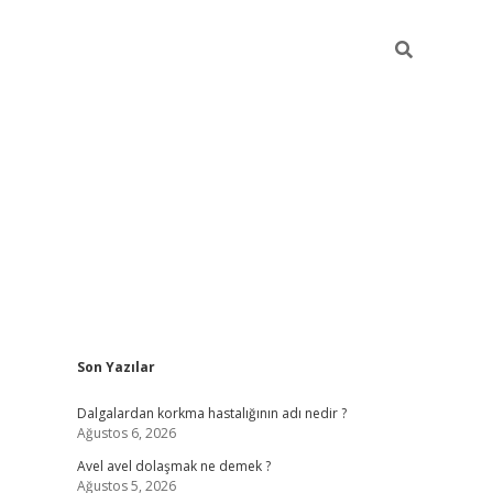
Sidebar
Son Yazılar
piabellacasino
Dalgalardan korkma hastalığının adı nedir ?
Ağustos 6, 2026
Avel avel dolaşmak ne demek ?
Ağustos 5, 2026