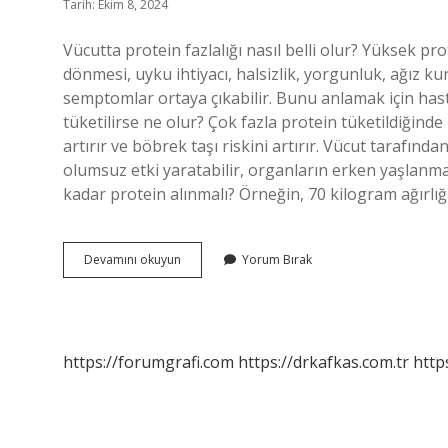
Tarih: Ekim 8, 2024
Vücutta protein fazlalığı nasıl belli olur? Yüksek p
dönmesi, uyku ihtiyacı, halsizlik, yorgunluk, ağız kur
semptomlar ortaya çıkabilir. Bunu anlamak için hasta
tüketilirse ne olur? Çok fazla protein tüketildiğinde
artırır ve böbrek taşı riskini artırır. Vücut tarafı
olumsuz etki yaratabilir, organların erken yaşlanmas
kadar protein alınmalı? Örneğin, 70 kilogram ağırlığ
Fazla
Devamını okuyun
Yorum Bırak
Protein
Alınırsa
Ne
Olur
https://forumgrafi.com
https://drkafkas.com.tr
http