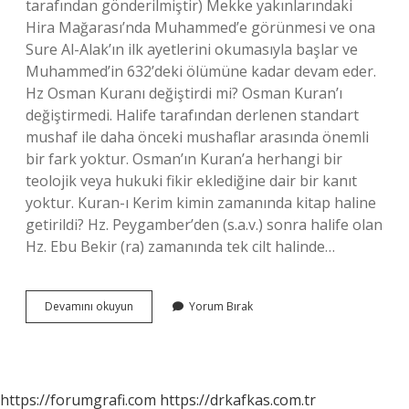
tarafından gönderilmiştir) Mekke yakınlarındaki
Hira Mağarası’nda Muhammed’e görünmesi ve ona
Sure Al-Alak’ın ilk ayetlerini okumasıyla başlar ve
Muhammed’in 632’deki ölümüne kadar devam eder.
Hz Osman Kuranı değiştirdi mi? Osman Kuran’ı
değiştirmedi. Halife tarafından derlenen standart
mushaf ile daha önceki mushaflar arasında önemli
bir fark yoktur. Osman’ın Kuran’a herhangi bir
teolojik veya hukuki fikir eklediğine dair bir kanıt
yoktur. Kuran-ı Kerim kimin zamanında kitap haline
getirildi? Hz. Peygamber’den (s.a.v.) sonra halife olan
Hz. Ebu Bekir (ra) zamanında tek cilt halinde…
Peygamber
Devamını okuyun
Yorum Bırak
Zamanında
Kuran
Yazıldı
Mı
https://forumgrafi.com
https://drkafkas.com.tr