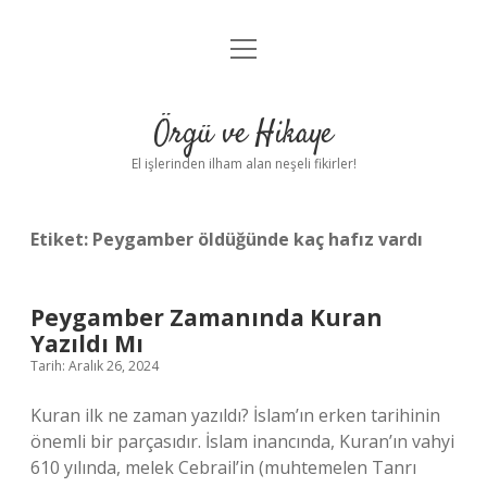
menüyü
Anasayfa
aç
Gizlilik Politikası
Örgü ve Hikaye
Yasal Uyarı
El işlerinden ilham alan neşeli fikirler!
Hakkımızda
Etiket:
Peygamber öldüğünde kaç hafız vardı
Peygamber Zamanında Kuran
Yazıldı Mı
Tarih: Aralık 26, 2024
Kuran ilk ne zaman yazıldı? İslam’ın erken tarihinin
önemli bir parçasıdır. İslam inancında, Kuran’ın vahyi
610 yılında, melek Cebrail’in (muhtemelen Tanrı