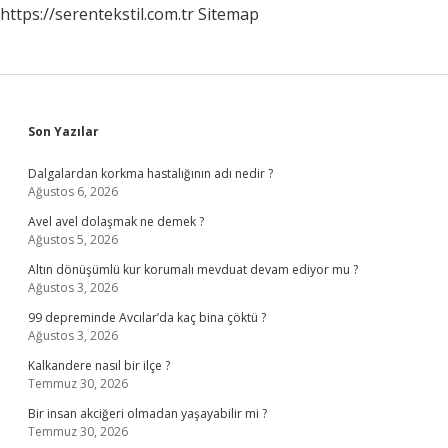
https://serentekstil.com.tr
Sitemap
Sidebar
Son Yazılar
Dalgalardan korkma hastalığının adı nedir ?
Ağustos 6, 2026
Avel avel dolaşmak ne demek ?
Ağustos 5, 2026
Altın dönüşümlü kur korumalı mevduat devam ediyor mu ?
Ağustos 3, 2026
99 depreminde Avcılar’da kaç bina çöktü ?
Ağustos 3, 2026
Kalkandere nasıl bir ilçe ?
Temmuz 30, 2026
Bir insan akciğeri olmadan yaşayabilir mi ?
Temmuz 30, 2026