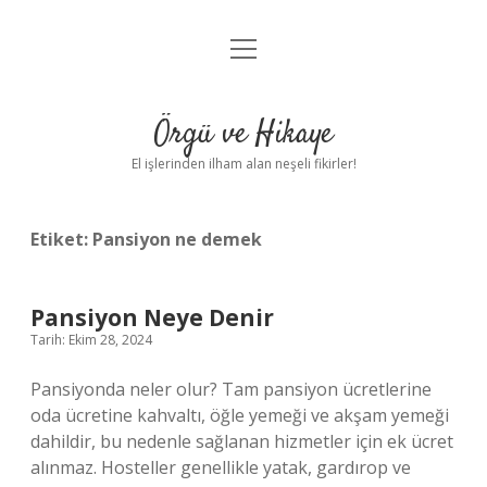
menüyü
Anasayfa
aç
Gizlilik Politikası
Örgü ve Hikaye
Yasal Uyarı
El işlerinden ilham alan neşeli fikirler!
Hakkımızda
Etiket:
Pansiyon ne demek
Pansiyon Neye Denir
Tarih: Ekim 28, 2024
Pansiyonda neler olur? Tam pansiyon ücretlerine
oda ücretine kahvaltı, öğle yemeği ve akşam yemeği
dahildir, bu nedenle sağlanan hizmetler için ek ücret
alınmaz. Hosteller genellikle yatak, gardırop ve