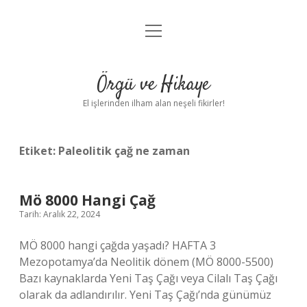
menüyü
Anasayfa
aç
Gizlilik Politikası
Örgü ve Hikaye
Yasal Uyarı
El işlerinden ilham alan neşeli fikirler!
Hakkımızda
Etiket:
Paleolitik çağ ne zaman
Mö 8000 Hangi Çağ
Tarih: Aralık 22, 2024
MÖ 8000 hangi çağda yaşadı? HAFTA 3
Mezopotamya’da Neolitik dönem (MÖ 8000-5500)
Bazı kaynaklarda Yeni Taş Çağı veya Cilalı Taş Çağı
olarak da adlandırılır. Yeni Taş Çağı’nda günümüz