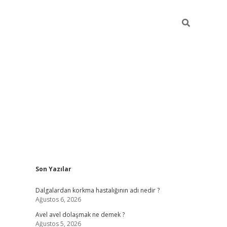
Sidebar
Son Yazılar
piabellacasino
Dalgalardan korkma hastalığının adı nedir ?
Ağustos 6, 2026
Avel avel dolaşmak ne demek ?
Ağustos 5, 2026