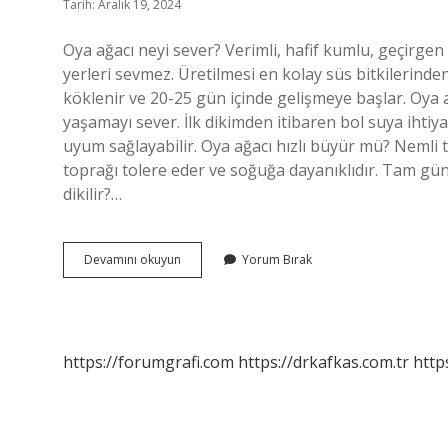
Tarih: Aralık 19, 2024
Oya ağacı neyi sever? Verimli, hafif kumlu, geçirgen 
yerleri sevmez. Üretilmesi en kolay süs bitkilerinden
köklenir ve 20-25 gün içinde gelişmeye başlar. Oya ağ
yaşamayı sever. İlk dikimden itibaren bol suya ihtiy
uyum sağlayabilir. Oya ağacı hızlı büyür mü? Nemli
toprağı tolere eder ve soğuğa dayanıklıdır. Tam gün
dikilir?…
Oya
Devamını okuyun
Yorum Bırak
Ağacı
Güneşi
Sever
Mi
https://forumgrafi.com
https://drkafkas.com.tr
http