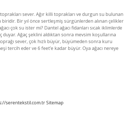
toprakları sever. Ağır killi toprakları ve durgun su bulunan
 biridir. Bir yıl önce sertleşmiş sürgünlerden alınan çelikler
acı çok su ister mi? Dantel ağacı fidanları sıcak iklimlerde
aç duyar. Ağaç şeklini aldıktan sonra mevsim koşullarına
 toprağı sever, çok hızlı büyür, büyümeden sonra kuru
eşi tercih eder ve 6 feet’e kadar büyür. Oya ağacı nereye
s://serentekstil.com.tr
Sitemap