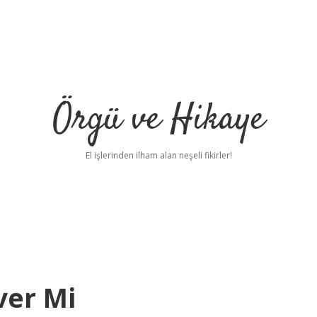
Örgü ve Hikaye
El işlerinden ilham alan neşeli fikirler!
ver Mi