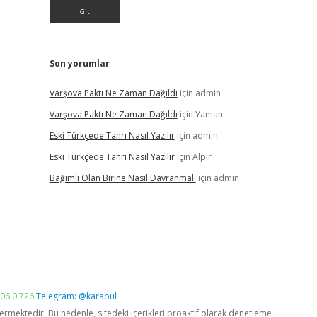
Son yorumlar
Varşova Paktı Ne Zaman Dağıldı
için
admin
Varşova Paktı Ne Zaman Dağıldı
için
Yaman
Eski Türkçede Tanrı Nasıl Yazılır
için
admin
Eski Türkçede Tanrı Nasıl Yazılır
için
Alpır
Bağımlı Olan Birine Nasıl Davranmalı
için
admin
06 0 726
Telegram: @karabul
vermektedir. Bu nedenle, sitedeki içerikleri proaktif olarak denetleme