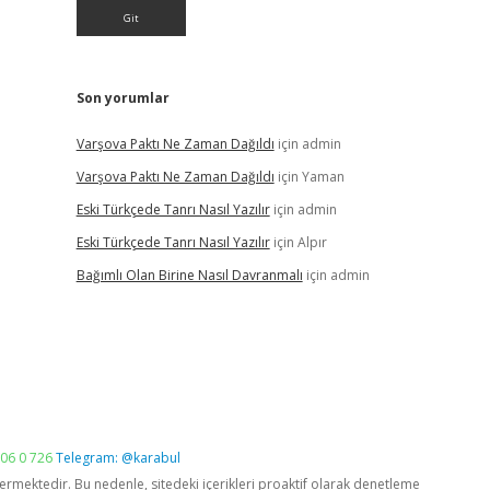
Son yorumlar
Varşova Paktı Ne Zaman Dağıldı
için
admin
Varşova Paktı Ne Zaman Dağıldı
için
Yaman
Eski Türkçede Tanrı Nasıl Yazılır
için
admin
Eski Türkçede Tanrı Nasıl Yazılır
için
Alpır
Bağımlı Olan Birine Nasıl Davranmalı
için
admin
06 0 726
Telegram: @karabul
vermektedir. Bu nedenle, sitedeki içerikleri proaktif olarak denetleme