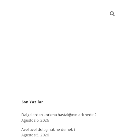
Sidebar
Son Yazılar
piabellacasino
Dalgalardan korkma hastalığının adı nedir ?
Ağustos 6, 2026
Avel avel dolaşmak ne demek ?
Ağustos 5, 2026