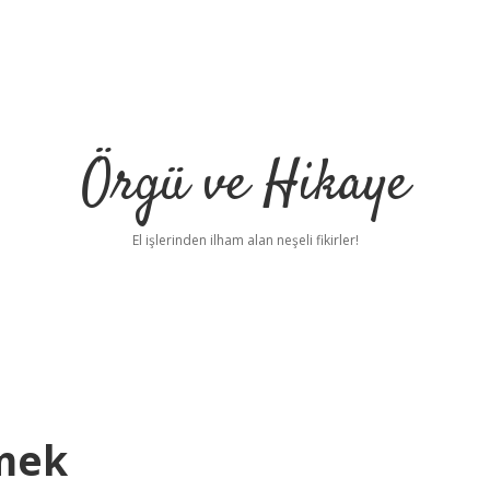
Örgü ve Hikaye
El işlerinden ilham alan neşeli fikirler!
mek