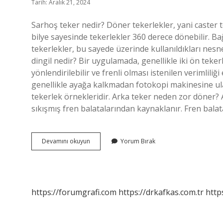
Tarih: Aralık 21, 2024
Sarhoş teker nedir? Döner tekerlekler, yani caster t
bilye sayesinde tekerlekler 360 derece dönebilir. B
tekerlekler, bu sayede üzerinde kullanıldıkları nesn
dingil nedir? Bir uygulamada, genellikle iki ön teker
yönlendirilebilir ve frenli olması istenilen verimlili
genellikle ayağa kalkmadan fotokopi makinesine ul
tekerlek örnekleridir. Arka teker neden zor döner?
sıkışmış fren balatalarından kaynaklanır. Fren balat
Sarhoş
Devamını okuyun
Yorum Bırak
Teker
Ne
Demek
https://forumgrafi.com
https://drkafkas.com.tr
http