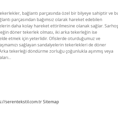
ekerlekler, bağlantı parçasında özel bir bilyeye sahiptir ve b
ağlantı parçasından bağımsız olarak hareket edebilen
elerin daha kolay hareket ettirilmesine olanak sağlar. Sarho
leğin döner tekerlek olması, iki arka tekerleğin ise
ği elde etmek için yeterlidir. Ofislerde oturduğumuz ve
aşmamızı sağlayan sandalyelerin tekerlekleri de döner
 Arka tekerleği döndürme zorluğu çoğunlukla aşınmış veya
aları…
s://serentekstil.com.tr
Sitemap