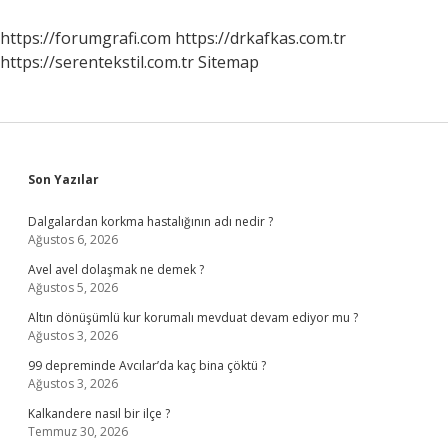
https://forumgrafi.com
https://drkafkas.com.tr
https://serentekstil.com.tr
Sitemap
Sidebar
Son Yazılar
Dalgalardan korkma hastalığının adı nedir ?
Ağustos 6, 2026
Avel avel dolaşmak ne demek ?
Ağustos 5, 2026
Altın dönüşümlü kur korumalı mevduat devam ediyor mu ?
Ağustos 3, 2026
99 depreminde Avcılar’da kaç bina çöktü ?
Ağustos 3, 2026
Kalkandere nasıl bir ilçe ?
Temmuz 30, 2026