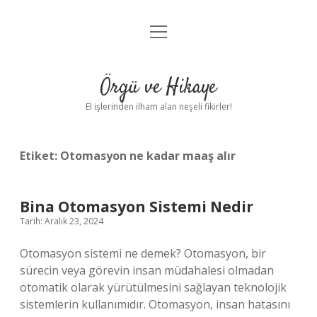
menüyü
Anasayfa
aç
Gizlilik Politikası
Örgü ve Hikaye
Yasal Uyarı
El işlerinden ilham alan neşeli fikirler!
Hakkımızda
Etiket:
Otomasyon ne kadar maaş alır
Bina Otomasyon Sistemi Nedir
Tarih: Aralık 23, 2024
Otomasyon sistemi ne demek? Otomasyon, bir
sürecin veya görevin insan müdahalesi olmadan
otomatik olarak yürütülmesini sağlayan teknolojik
sistemlerin kullanımıdır. Otomasyon, insan hatasını