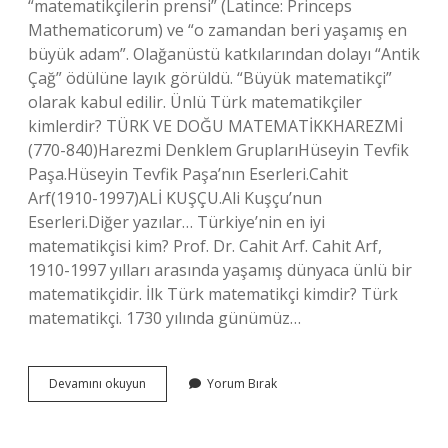
“matematikçilerin prensi” (Latince: Princeps
Mathematicorum) ve “o zamandan beri yaşamış en
büyük adam”. Olağanüstü katkılarından dolayı “Antik
Çağ” ödülüne layık görüldü. “Büyük matematikçi”
olarak kabul edilir. Ünlü Türk matematikçiler
kimlerdir? TÜRK VE DOĞU MATEMATİKKHAREZMİ
(770-840)Harezmi Denklem GruplarıHüseyin Tevfik
Paşa.Hüseyin Tevfik Paşa’nın Eserleri.Cahit
Arf(1910-1997)ALİ KUŞÇU.Ali Kuşçu’nun
Eserleri.Diğer yazılar… Türkiye’nin en iyi
matematikçisi kim? Prof. Dr. Cahit Arf. Cahit Arf,
1910-1997 yılları arasında yaşamış dünyaca ünlü bir
matematikçidir. İlk Türk matematikçi kimdir? Türk
matematikçi. 1730 yılında günümüz…
Ünlü
Devamını okuyun
Yorum Bırak
Matematikçiler
Kimlerdir