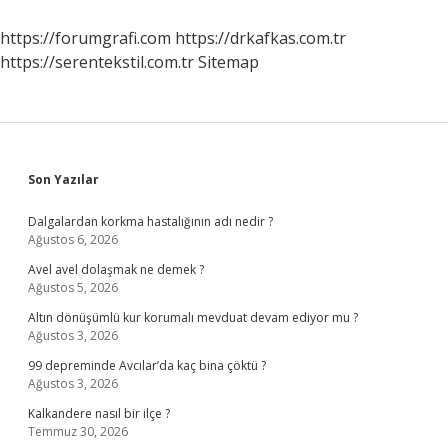
https://forumgrafi.com
https://drkafkas.com.tr
https://serentekstil.com.tr
Sitemap
Sidebar
Son Yazılar
Dalgalardan korkma hastalığının adı nedir ?
Ağustos 6, 2026
Avel avel dolaşmak ne demek ?
Ağustos 5, 2026
Altın dönüşümlü kur korumalı mevduat devam ediyor mu ?
Ağustos 3, 2026
99 depreminde Avcılar’da kaç bina çöktü ?
Ağustos 3, 2026
Kalkandere nasıl bir ilçe ?
Temmuz 30, 2026