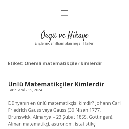
menüyü
Anasayfa
aç
Gizlilik Politikası
Örgü ve Hikaye
Yasal Uyarı
El işlerinden ilham alan neşeli fikirler!
Hakkımızda
Etiket:
Önemli matematikçiler kimlerdir
Ünlü Matematikçiler Kimlerdir
Tarih: Aralık 19, 2024
Dünyanın en ünlü matematikçisi kimdir? Johann Carl
Friedrich Gauss veya Gauss (30 Nisan 1777,
Brunswick, Almanya – 23 Şubat 1855, Göttingen),
Alman matematikçi, astronom, istatistikçi,