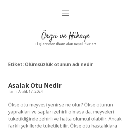
menüyü
Anasayfa
aç
Gizlilik Politikası
Örgü ve Hikaye
Yasal Uyarı
El işlerinden ilham alan neşeli fikirler!
Hakkımızda
Etiket:
Ölümsüzlük otunun adı nedir
Asalak Otu Nedir
Tarih: Aralık 17, 2024
Ökse otu meyvesi yenirse ne olur? Ökse otunun
yaprakları ve sapları zehirli olmasa da, meyveleri
tüketildiğinde zehirli ve hatta ölümcül olabilir. Ancak
farklı şekillerde tüketilebilir. Ökse otu hastalıklara