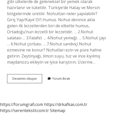
gibi ülkelerde de geleneksel bir yemek olarak
hazırlanır ve tüketilir. Türkiye’de Hatay ve Mersin
bölgelerinde üretilir. Nohuttan neler yapılabilir?
Giriş Yap/Kayıt Ol1.Humus. Nohut denince akla
gelen ilk lezzetlerden biri de elbette humus,
Ortadoğu’nun lezzetli bir lezzetidir. … 2.Nohut
salatası … 3.Falafel. … 4.Nohut yemeği. … 5.Nohut çayı
… 6.Nohut çorbası. … 7.Nohut sandviçi Nohut
ezmesine ne konur? Nohutları ezin ve püre haline
getirin. Zeytinyağı, limon suyu, tuz ve ince kıyılmış
maydanozu ekleyin ve iyice karıştırın. Üzerine…
Nohuttan
Devamını okuyun
Yorum Bırak
Yapılan
Meze
Nedir
https://forumgrafi.com
https://drkafkas.com.tr
https://serentekstil.com.tr
Sitemap