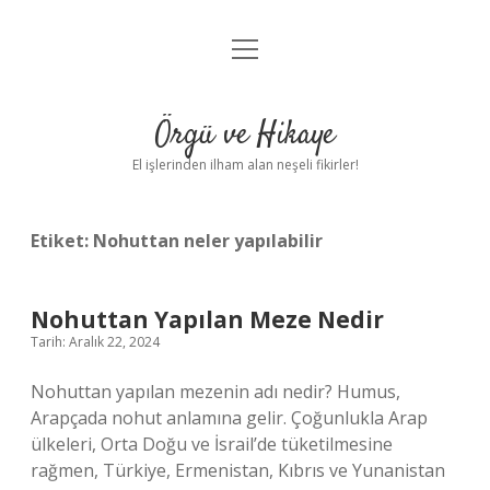
menüyü
Anasayfa
aç
Gizlilik Politikası
Örgü ve Hikaye
Yasal Uyarı
El işlerinden ilham alan neşeli fikirler!
Hakkımızda
Etiket:
Nohuttan neler yapılabilir
Nohuttan Yapılan Meze Nedir
Tarih: Aralık 22, 2024
Nohuttan yapılan mezenin adı nedir? Humus,
Arapçada nohut anlamına gelir. Çoğunlukla Arap
ülkeleri, Orta Doğu ve İsrail’de tüketilmesine
rağmen, Türkiye, Ermenistan, Kıbrıs ve Yunanistan