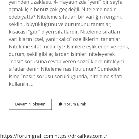
yerinden uzaklaştı. 4- Hayatınızda “yeni” bir sayfa
açmak için henüz çok geç değil. Niteleme nedir
edebiyatta? Niteleme sıfatları bir varlığın rengini,
şeklini, büyüklüğünü ve durumunu tanımlar;
kısacası “gibi” diyen sıfatlardır. Niteleme sıfatları
varlıkların içsel, yani “kalıcı” özelliklerini tanımlar.
Niteleme sıfatı nedir tyt? İsimlere eşlik eden ve renk,
durum, şekil gibi açılardan isimleri niteleyerek
“nasıl” sorusuna cevap veren sözcüklere niteleyici
sıfatlar denir. Niteleme nasıl bulunur? Cümledeki
isme “nasıl” sorusu sorulduğunda, niteleme sıfatı
kullanılır.…
Niteleme
Devamını okuyun
Yorum Bırak
Ne
Demek
Edebiyat
https://forumgrafi.com
https://drkafkas.com.tr