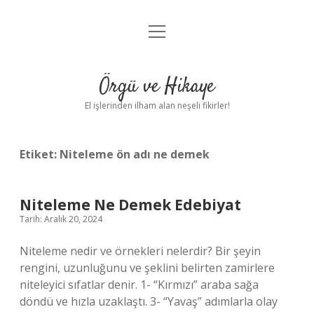
menüyü
Anasayfa
aç
Gizlilik Politikası
Örgü ve Hikaye
Yasal Uyarı
El işlerinden ilham alan neşeli fikirler!
Hakkımızda
Etiket:
Niteleme ön adı ne demek
Niteleme Ne Demek Edebiyat
Tarih: Aralık 20, 2024
Niteleme nedir ve örnekleri nelerdir? Bir şeyin
rengini, uzunluğunu ve şeklini belirten zamirlere
niteleyici sıfatlar denir. 1- “Kırmızı” araba sağa
döndü ve hızla uzaklaştı. 3- “Yavaş” adımlarla olay