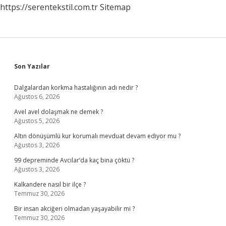
https://serentekstil.com.tr
Sitemap
Sidebar
Son Yazılar
Dalgalardan korkma hastalığının adı nedir ?
Ağustos 6, 2026
Avel avel dolaşmak ne demek ?
Ağustos 5, 2026
Altın dönüşümlü kur korumalı mevduat devam ediyor mu ?
Ağustos 3, 2026
99 depreminde Avcılar’da kaç bina çöktü ?
Ağustos 3, 2026
Kalkandere nasıl bir ilçe ?
Temmuz 30, 2026
Bir insan akciğeri olmadan yaşayabilir mi ?
Temmuz 30, 2026