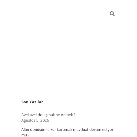
Sidebar
Son Yazılar
piabellacasino
Avel avel dolaşmak ne demek ?
Ağustos 5, 2026
Altın dönüşümlü kur korumalı mevduat devam ediyor
mu ?