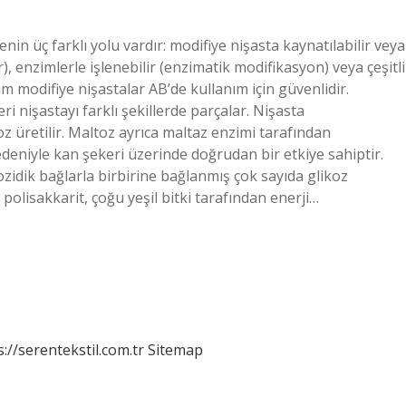
nin üç farklı yolu vardır: modifiye nişasta kaynatılabilir veya
ır), enzimlerle işlenebilir (enzimatik modifikasyon) veya çeşitli
m modifiye nişastalar AB’de kullanım için güvenlidir.
i nişastayı farklı şekillerde parçalar. Nişasta
z üretilir. Maltoz ayrıca maltaz enzimi tarafından
nedeniyle kan şekeri üzerinde doğrudan bir etkiye sahiptir.
zidik bağlarla birbirine bağlanmış çok sayıda glikoz
polisakkarit, çoğu yeşil bitki tarafından enerji…
s://serentekstil.com.tr
Sitemap