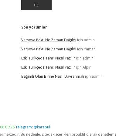
Son yorumlar
Varşova Paktı Ne Zaman Dağıldı
için
admin
Varşova Paktı Ne Zaman Dağıldı
için
Yaman
Eski Türkçede Tanrı Nasıl Yazılır
için
admin
Eski Türkçede Tanrı Nasıl Yazılır
için
Alpır
Bağımlı Olan Birine Nasıl Davranmalı
için
admin
06 0 726
Telegram: @karabul
vermektedir. Bu nedenle, sitedeki içerikleri proaktif olarak denetleme