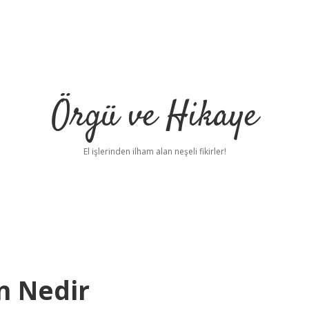
Örgü ve Hikaye
El işlerinden ilham alan neşeli fikirler!
n Nedir