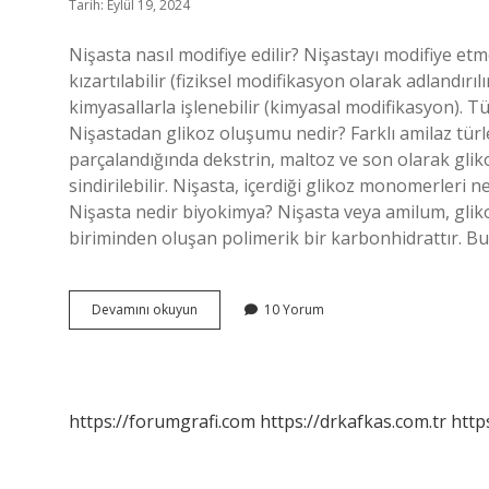
Tarih: Eylül 19, 2024
Nişasta nasıl modifiye edilir? Nişastayı modifiye etme
kızartılabilir (fiziksel modifikasyon olarak adlandırıl
kimyasallarla işlenebilir (kimyasal modifikasyon). Tü
Nişastadan glikoz oluşumu nedir? Farklı amilaz türler
parçalandığında dekstrin, maltoz ve son olarak gliko
sindirilebilir. Nişasta, içerdiği glikoz monomerleri 
Nişasta nedir biyokimya? Nişasta veya amilum, gliko
biriminden oluşan polimerik bir karbonhidrattır. Bu 
Nişasta
Devamını okuyun
10 Yorum
Modifikasyon
Nedir
https://forumgrafi.com
https://drkafkas.com.tr
http