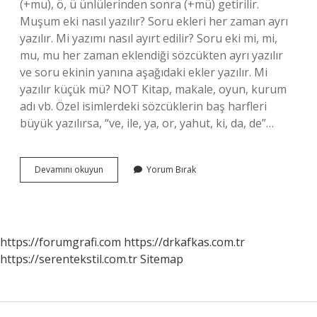
(+mu), ö, ü ünlülerinden sonra (+mü) getirilir.
Muşum eki nasıl yazılır? Soru ekleri her zaman ayrı
yazılır. Mi yazımı nasıl ayırt edilir? Soru eki mi, mi,
mu, mu her zaman eklendiği sözcükten ayrı yazılır
ve soru ekinin yanına aşağıdaki ekler yazılır. Mi
yazılır küçük mü? NOT Kitap, makale, oyun, kurum
adı vb. Özel isimlerdeki sözcüklerin baş harfleri
büyük yazılırsa, “ve, ile, ya, or, yahut, ki, da, de”…
Mü
Devamını okuyun
Yorum Bırak
Nasıl
Yazılır
https://forumgrafi.com
https://drkafkas.com.tr
https://serentekstil.com.tr
Sitemap