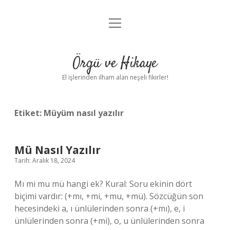
menüyü
Anasayfa
aç
Gizlilik Politikası
Örgü ve Hikaye
Yasal Uyarı
El işlerinden ilham alan neşeli fikirler!
Hakkımızda
Etiket:
Müyüm nasıl yazılır
Mü Nasıl Yazılır
Tarih: Aralık 18, 2024
Mı mi mu mü hangi ek? Kural: Soru ekinin dört
biçimi vardır: (+mı, +mi, +mu, +mü). Sözcüğün son
hecesindeki a, ı ünlülerinden sonra (+mı), e, i
ünlülerinden sonra (+mi), o, u ünlülerinden sonra