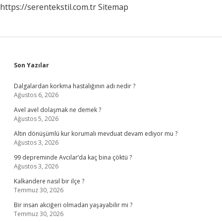
https://serentekstil.com.tr
Sitemap
Sidebar
Son Yazılar
Dalgalardan korkma hastalığının adı nedir ?
Ağustos 6, 2026
Avel avel dolaşmak ne demek ?
Ağustos 5, 2026
Altın dönüşümlü kur korumalı mevduat devam ediyor mu ?
Ağustos 3, 2026
99 depreminde Avcılar’da kaç bina çöktü ?
Ağustos 3, 2026
Kalkandere nasıl bir ilçe ?
Temmuz 30, 2026
Bir insan akciğeri olmadan yaşayabilir mi ?
Temmuz 30, 2026