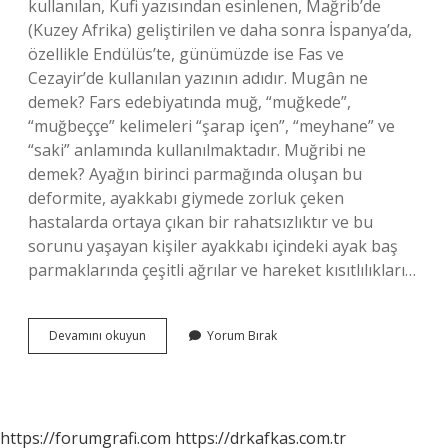
kullanılan, Kufi yazısından esinlenen, Mağrib’de
(Kuzey Afrika) geliştirilen ve daha sonra İspanya’da,
özellikle Endülüs’te, günümüzde ise Fas ve
Cezayir’de kullanılan yazının adıdır. Mugân ne
demek? Fars edebiyatında muğ, “muğkede”,
“muğbeççe” kelimeleri “şarap içen”, “meyhane” ve
“saki” anlamında kullanılmaktadır. Muğribi ne
demek? Ayağın birinci parmağında oluşan bu
deformite, ayakkabı giymede zorluk çeken
hastalarda ortaya çıkan bir rahatsızlıktır ve bu
sorunu yaşayan kişiler ayakkabı içindeki ayak baş
parmaklarında çeşitli ağrılar ve hareket kısıtlılıkları…
Mugrib
Devamını okuyun
Yorum Bırak
Ne
Demek
https://forumgrafi.com
https://drkafkas.com.tr