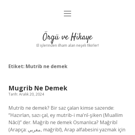
menüyü
Anasayfa
aç
Gizlilik Politikası
Örgü ve Hikaye
Yasal Uyarı
El işlerinden ilham alan neşeli fikirler!
Hakkımızda
Etiket:
Mutrib ne demek
Mugrib Ne Demek
Tarih: Aralık 20, 2024
Mutrib ne demek? Bir saz çalan kimse sazende:
“Hazırlan, sazı çal, ey mutrib-i ma’nî-şiken (Muallim
Nâci)” der. Mağrib ne demek Osmanlıca? Mağribî
(Arapça: مغربي, mağribī), Arap alfabesini yazmak için