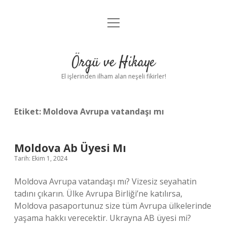
menüyü
Anasayfa
aç
Gizlilik Politikası
Örgü ve Hikaye
Yasal Uyarı
El işlerinden ilham alan neşeli fikirler!
Hakkımızda
Etiket:
Moldova Avrupa vatandaşı mı
Moldova Ab Üyesi Mı
Tarih: Ekim 1, 2024
Moldova Avrupa vatandaşı mı? Vizesiz seyahatin
tadını çıkarın. Ülke Avrupa Birliği’ne katılırsa,
Moldova pasaportunuz size tüm Avrupa ülkelerinde
yaşama hakkı verecektir. Ukrayna AB üyesi mi?