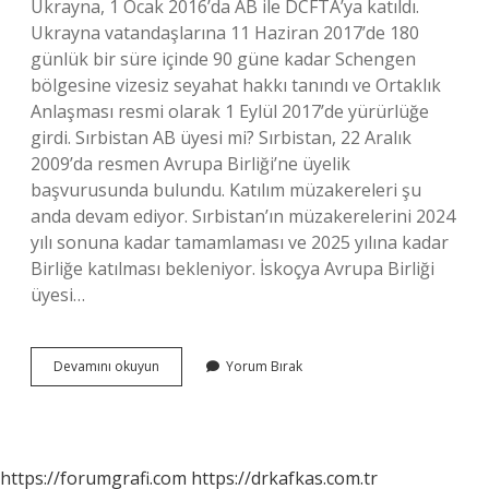
Ukrayna, 1 Ocak 2016’da AB ile DCFTA’ya katıldı.
Ukrayna vatandaşlarına 11 Haziran 2017’de 180
günlük bir süre içinde 90 güne kadar Schengen
bölgesine vizesiz seyahat hakkı tanındı ve Ortaklık
Anlaşması resmi olarak 1 Eylül 2017’de yürürlüğe
girdi. Sırbistan AB üyesi mi? Sırbistan, 22 Aralık
2009’da resmen Avrupa Birliği’ne üyelik
başvurusunda bulundu. Katılım müzakereleri şu
anda devam ediyor. Sırbistan’ın müzakerelerini 2024
yılı sonuna kadar tamamlaması ve 2025 yılına kadar
Birliğe katılması bekleniyor. İskoçya Avrupa Birliği
üyesi…
Moldova
Devamını okuyun
Yorum Bırak
Ab
Üyesi
Mı
https://forumgrafi.com
https://drkafkas.com.tr