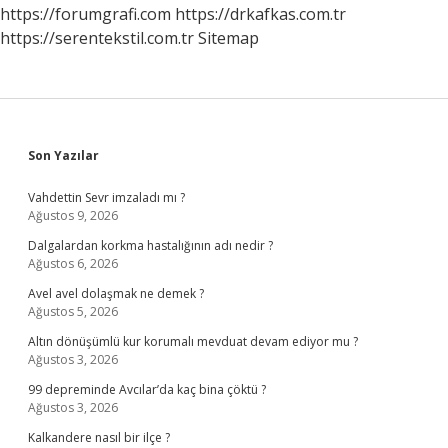
https://forumgrafi.com
https://drkafkas.com.tr
https://serentekstil.com.tr
Sitemap
Sidebar
Son Yazılar
Vahdettin Sevr imzaladı mı ?
Ağustos 9, 2026
Dalgalardan korkma hastalığının adı nedir ?
Ağustos 6, 2026
Avel avel dolaşmak ne demek ?
Ağustos 5, 2026
Altın dönüşümlü kur korumalı mevduat devam ediyor mu ?
Ağustos 3, 2026
99 depreminde Avcılar’da kaç bina çöktü ?
Ağustos 3, 2026
Kalkandere nasıl bir ilçe ?