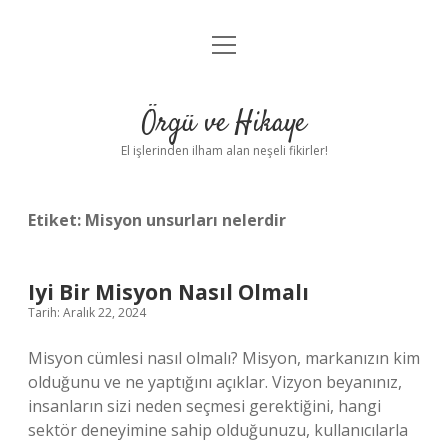
menüyü
Anasayfa
aç
Gizlilik Politikası
Örgü ve Hikaye
Yasal Uyarı
El işlerinden ilham alan neşeli fikirler!
Hakkımızda
Etiket:
Misyon unsurları nelerdir
Iyi Bir Misyon Nasıl Olmalı
Tarih: Aralık 22, 2024
Misyon cümlesi nasıl olmalı? Misyon, markanızın kim
olduğunu ve ne yaptığını açıklar. Vizyon beyanınız,
insanların sizi neden seçmesi gerektiğini, hangi
sektör deneyimine sahip olduğunuzu, kullanıcılarla