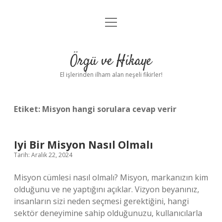
menüyü
Anasayfa
aç
Gizlilik Politikası
Örgü ve Hikaye
Yasal Uyarı
El işlerinden ilham alan neşeli fikirler!
Hakkımızda
Etiket:
Misyon hangi sorulara cevap verir
Iyi Bir Misyon Nasıl Olmalı
Tarih: Aralık 22, 2024
Misyon cümlesi nasıl olmalı? Misyon, markanızın kim
olduğunu ve ne yaptığını açıklar. Vizyon beyanınız,
insanların sizi neden seçmesi gerektiğini, hangi
sektör deneyimine sahip olduğunuzu, kullanıcılarla