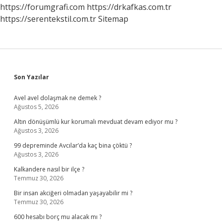
https://forumgrafi.com
https://drkafkas.com.tr
https://serentekstil.com.tr
Sitemap
Sidebar
Son Yazılar
Avel avel dolaşmak ne demek ?
Ağustos 5, 2026
Altın dönüşümlü kur korumalı mevduat devam ediyor mu ?
Ağustos 3, 2026
99 depreminde Avcılar’da kaç bina çöktü ?
Ağustos 3, 2026
Kalkandere nasıl bir ilçe ?
Temmuz 30, 2026
Bir insan akciğeri olmadan yaşayabilir mi ?
Temmuz 30, 2026
600 hesabı borç mu alacak mı ?