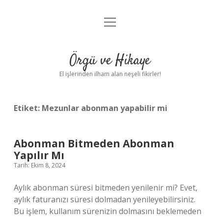
menüyü
Anasayfa
aç
Gizlilik Politikası
Örgü ve Hikaye
Yasal Uyarı
El işlerinden ilham alan neşeli fikirler!
Hakkımızda
Etiket:
Mezunlar abonman yapabilir mi
Abonman Bitmeden Abonman
Yapılır Mı
Tarih: Ekim 8, 2024
Aylık abonman süresi bitmeden yenilenir mi? Evet,
aylık faturanızı süresi dolmadan yenileyebilirsiniz.
Bu işlem, kullanım sürenizin dolmasını beklemeden