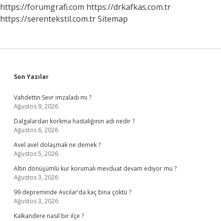
https://forumgrafi.com
https://drkafkas.com.tr
https://serentekstil.com.tr
Sitemap
Sidebar
Son Yazılar
Vahdettin Sevr imzaladı mı ?
Ağustos 9, 2026
Dalgalardan korkma hastalığının adı nedir ?
Ağustos 6, 2026
Avel avel dolaşmak ne demek ?
Ağustos 5, 2026
Altın dönüşümlü kur korumalı mevduat devam ediyor mu ?
Ağustos 3, 2026
99 depreminde Avcılar’da kaç bina çöktü ?
Ağustos 3, 2026
Kalkandere nasıl bir ilçe ?