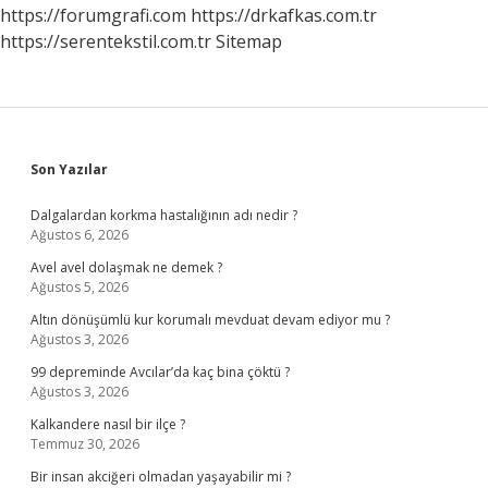
https://forumgrafi.com
https://drkafkas.com.tr
https://serentekstil.com.tr
Sitemap
Sidebar
Son Yazılar
Dalgalardan korkma hastalığının adı nedir ?
Ağustos 6, 2026
Avel avel dolaşmak ne demek ?
Ağustos 5, 2026
Altın dönüşümlü kur korumalı mevduat devam ediyor mu ?
Ağustos 3, 2026
99 depreminde Avcılar’da kaç bina çöktü ?
Ağustos 3, 2026
Kalkandere nasıl bir ilçe ?
Temmuz 30, 2026
Bir insan akciğeri olmadan yaşayabilir mi ?