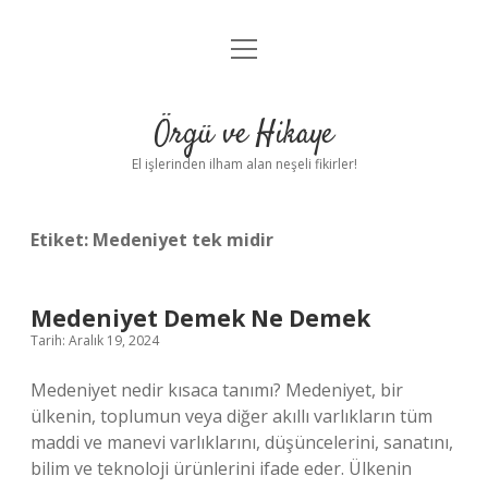
menüyü
Anasayfa
aç
Gizlilik Politikası
Örgü ve Hikaye
Yasal Uyarı
El işlerinden ilham alan neşeli fikirler!
Hakkımızda
Etiket:
Medeniyet tek midir
Medeniyet Demek Ne Demek
Tarih: Aralık 19, 2024
Medeniyet nedir kısaca tanımı? Medeniyet, bir
ülkenin, toplumun veya diğer akıllı varlıkların tüm
maddi ve manevi varlıklarını, düşüncelerini, sanatını,
bilim ve teknoloji ürünlerini ifade eder. Ülkenin