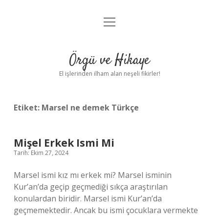
menüyü
Anasayfa
aç
Gizlilik Politikası
Örgü ve Hikaye
Yasal Uyarı
El işlerinden ilham alan neşeli fikirler!
Hakkımızda
Etiket:
Marsel ne demek Türkçe
Mişel Erkek Ismi Mi
Tarih: Ekim 27, 2024
Marsel ismi kız mı erkek mi? Marsel isminin
Kur’an’da geçip geçmediği sıkça araştırılan
konulardan biridir. Marsel ismi Kur’an’da
geçmemektedir. Ancak bu ismi çocuklara vermekte