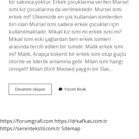
bir sakınca yoktur. Erkek çocuklarına verilen Marsel
ismi kız çocuklarına da verilmektedir. Mursel ismi
erkek mi? Ülkemizde en çok kullanılan isimlerden
biri olan Mürsel ismi sadece erkek çocukları için
kullanılmaktadır. Mikail kız ismi mi erkek ismi mi?
Mikail ismi eski çağlardan beri erkek isimleri
arasında tercih edilen bir isimdir. Malik erkek ismi
mi? Malik, Arapça kökenli bir erkek ismi olup güçlü
otorite ve liderlik anlamına gelir. Milan ismi hangi
cinsiyet? Milan (Kiril: Милан) yaygın bir Slav…
Mişel
Devamını okuyun
Yorum Bırak
Erkek
Ismi
Mi
https://forumgrafi.com
https://drkafkas.com.tr
https://serentekstil.com.tr
Sitemap