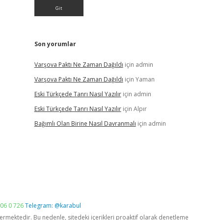
Son yorumlar
Varşova Paktı Ne Zaman Dağıldı
için
admin
Varşova Paktı Ne Zaman Dağıldı
için
Yaman
Eski Türkçede Tanrı Nasıl Yazılır
için
admin
Eski Türkçede Tanrı Nasıl Yazılır
için
Alpır
Bağımlı Olan Birine Nasıl Davranmalı
için
admin
06 0 726
Telegram: @karabul
vermektedir. Bu nedenle, sitedeki içerikleri proaktif olarak denetleme