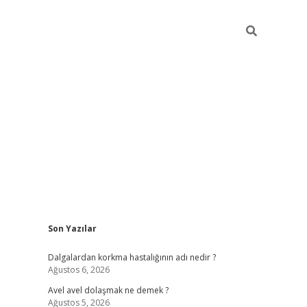
Sidebar
Son Yazılar
piabellacasino
Dalgalardan korkma hastalığının adı nedir ?
Ağustos 6, 2026
Avel avel dolaşmak ne demek ?
Ağustos 5, 2026