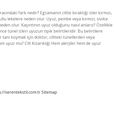
sındaki fark nedir? Egzamanın ciltte bıraktığı izler kırmızı,
ullu lekelere neden olur. Uyuz, pembe veya kırmızı, sivilce
neden olur. Kaşıntının uyuz olduğunu nasıl anlarız? Özellikle
nce tünel izleri uyuzun tipik belirtileridir. Bu belirtilere
 tanı koymak için doktor, ciltteki tünellerden veya
ldum uyuz mu? Cilt Kızarıklığı Hem alerjiler hem de uyuz
s://serentekstil.com.tr
Sitemap