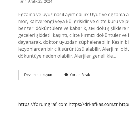
Tarih: Aralık 25, 2024
Egzama ve uyuz nasıl ayırt edilir? Uyuz ve egzama ara
mor, kahverengi veya kül grisidir ve ciltte kuru ve p
benzeri döküntülere ve kabarık, sıvı dolu şişliklere 
geceleri şiddetli kaşıntı, ciltte kırmızı döküntüler ve i
dayanarak, doktor uyuzdan şüphelenebilir. Kesin bir
lezyonlardan bir cilt sürüntüsü alabilir. Alerji mi o
döküntüye neden olabilir. Alerjiler genellikle…
Uyuz
Devamını okuyun
Yorum Bırak
Mu
Egzama
Mı
Nasıl
Anlaşılır
https://forumgrafi.com
https://drkafkas.com.tr
http