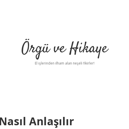
Örgü ve Hikaye
El işlerinden ilham alan neşeli fikirler!
asıl Anlaşılır