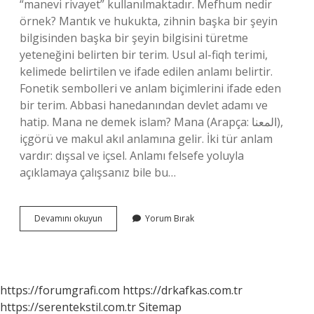
“manevi rivayet” kullanılmaktadır. Mefhum nedir
örnek? Mantık ve hukukta, zihnin başka bir şeyin
bilgisinden başka bir şeyin bilgisini türetme
yeteneğini belirten bir terim. Usul al-fiqh terimi,
kelimede belirtilen ve ifade edilen anlamı belirtir.
Fonetik sembolleri ve anlam biçimlerini ifade eden
bir terim. Abbasi hanedanından devlet adamı ve
hatip. Mana ne demek islam? Mana (Arapça: المعنا),
içgörü ve makul akıl anlamına gelir. İki tür anlam
vardır: dışsal ve içsel. Anlamı felsefe yoluyla
açıklamaya çalışsanız bile bu…
Mefhum
Devamını okuyun
Yorum Bırak
Ve
Mana
Ne
Demek
https://forumgrafi.com
https://drkafkas.com.tr
https://serentekstil.com.tr
Sitemap