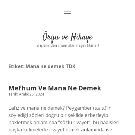
menüyü
Anasayfa
aç
Gizlilik Politikası
Örgü ve Hikaye
Yasal Uyarı
El işlerinden ilham alan neşeli fikirler!
Hakkımızda
Etiket:
Mana ne demek TDK
Mefhum Ve Mana Ne Demek
Tarih: Aralık 25, 2024
Lafız ve mana ne demek? Peygamber (s.a.s.)’in
söylediği sözleri doğru bir şekilde ezberleyip
nakletmek anlamında “sözlü rivayet”, bu hadisleri
başka kelimelerle rivayet etmek anlamında ise