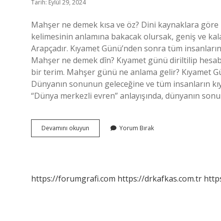
Tarih: Eylül 29, 2024
Mahşer ne demek kısa ve öz? Dini kaynaklara göre
kelimesinin anlamına bakacak olursak, geniş ve kal
Arapçadır. Kıyamet Günü’nden sonra tüm insanları
Mahşer ne demek dîn? Kıyamet günü diriltilip hesab
bir terim. Mahşer günü ne anlama gelir? Kıyamet Günü, Hesap
Dünyanın sonunun geleceğine ve tüm insanların kıya
“Dünya merkezli evren” anlayışında, dünyanın sonu
Mahşer
Devamını okuyun
Yorum Bırak
Ne
Anlama
Gelir
https://forumgrafi.com
https://drkafkas.com.tr
http