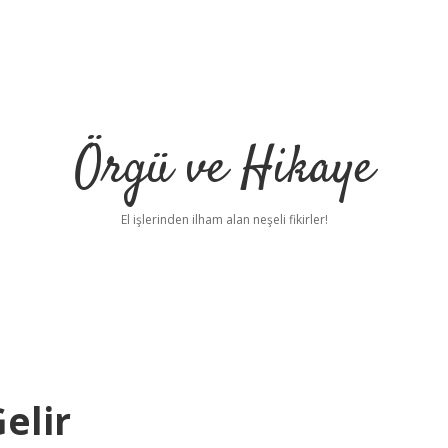
Örgü ve Hikaye
El işlerinden ilham alan neşeli fikirler!
elir