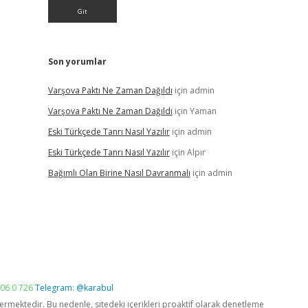
Son yorumlar
Varşova Paktı Ne Zaman Dağıldı
için
admin
Varşova Paktı Ne Zaman Dağıldı
için
Yaman
Eski Türkçede Tanrı Nasıl Yazılır
için
admin
Eski Türkçede Tanrı Nasıl Yazılır
için
Alpır
Bağımlı Olan Birine Nasıl Davranmalı
için
admin
06 0 726
Telegram: @karabul
vermektedir. Bu nedenle, sitedeki içerikleri proaktif olarak denetleme