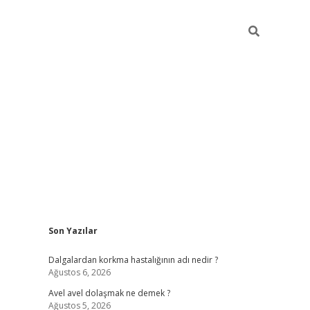
Sidebar
Son Yazılar
piabellacasino
Dalgalardan korkma hastalığının adı nedir ?
Ağustos 6, 2026
Avel avel dolaşmak ne demek ?
Ağustos 5, 2026