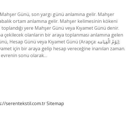
 Mahşer Günü, son yargı günü anlamına gelir. Mahşer
abalık ortam anlamına gelir. Mahşer kelimesinin kökeni
n toplandığı yere Mahşer Günü veya Kıyamet Günü denir.
a çekilecek olanların bir araya toplanması anlamına gelen
 Günü veya Kıyamet Günü (Arapça: يَوْمُ الْقِيَامَة‎);
met için bir araya gelip hesap vereceğine inanılan zaman.
 evrenin sonu olarak…
s://serentekstil.com.tr
Sitemap