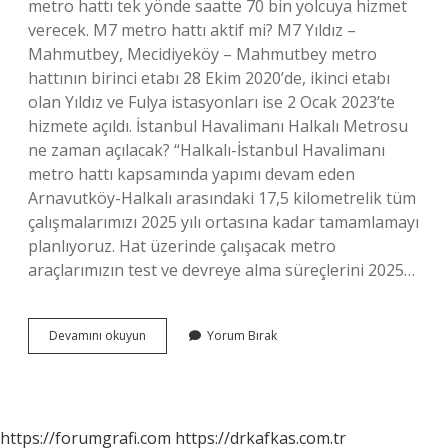
metro hattı tek yönde saatte 70 bin yolcuya hizmet
verecek. M7 metro hattı aktif mi? M7 Yıldız –
Mahmutbey, Mecidiyeköy – Mahmutbey metro
hattının birinci etabı 28 Ekim 2020’de, ikinci etabı
olan Yıldız ve Fulya istasyonları ise 2 Ocak 2023’te
hizmete açıldı. İstanbul Havalimanı Halkalı Metrosu
ne zaman açılacak? “Halkalı-İstanbul Havalimanı
metro hattı kapsamında yapımı devam eden
Arnavutköy-Halkalı arasındaki 17,5 kilometrelik tüm
çalışmalarımızı 2025 yılı ortasına kadar tamamlamayı
planlıyoruz. Hat üzerinde çalışacak metro
araçlarımızın test ve devreye alma süreçlerini 2025…
M7
Devamını okuyun
Yorum Bırak
Metro
Hattı
Beşiktaş
Ne
Zaman
https://forumgrafi.com
https://drkafkas.com.tr
Açılacak