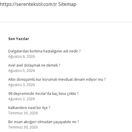
https://serentekstil.com.tr
Sitemap
Sidebar
Son Yazılar
Dalgalardan korkma hastalığının adı nedir ?
Ağustos 6, 2026
Avel avel dolaşmak ne demek ?
Ağustos 5, 2026
Altın dönüşümlü kur korumalı mevduat devam ediyor mu ?
Ağustos 3, 2026
99 depreminde Avcılar’da kaç bina çöktü ?
Ağustos 3, 2026
Kalkandere nasıl bir ilçe ?
Temmuz 30, 2026
Bir insan akciğeri olmadan yaşayabilir mi ?
Temmuz 30, 2026