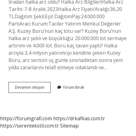
liradan halka arz oldu? Halka Arz BilgileriHalka Arz
Tarihi: 7-8 Aralık 2023Halka Arz Fiyatı/Aralığı:36,20
TLDağıtım Şekli:Eşit DağıtımPay:24.000.000
PartiAracı Kurum:Taciler Yatırım Menkul Değerler
A.Ş. Kuzey Boru’nun kaç lotu var? Kuzey Boru’nun
halka arz şekli ve büyüklüğü: 20.000.000 lot sermaye
artırımı ve 4.000 lot. Boru kaç tavan yaptı? Halka
arzıyla 3,4 milyon yatırımcıyı kendine çeken Kuzey
Boru, arz serisini üç günle sınırladıktan sonra yeni
yılda zararlarını telafi etmeye odaklandı ve…
Kuzey
Devamını okuyun
Yorum Bırak
Boru
En
Yüksek
Kaçı
Gördü
https://forumgrafi.com
https://drkafkas.com.tr
https://serentekstil.com.tr
Sitemap