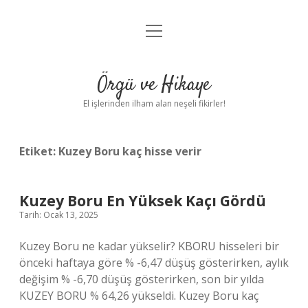
menüyü
Anasayfa
aç
Gizlilik Politikası
Örgü ve Hikaye
Yasal Uyarı
El işlerinden ilham alan neşeli fikirler!
Hakkımızda
Etiket:
Kuzey Boru kaç hisse verir
Kuzey Boru En Yüksek Kaçı Gördü
Tarih: Ocak 13, 2025
Kuzey Boru ne kadar yükselir? KBORU hisseleri bir
önceki haftaya göre % -6,47 düşüş gösterirken, aylık
değişim % -6,70 düşüş gösterirken, son bir yılda
KUZEY BORU % 64,26 yükseldi. Kuzey Boru kaç