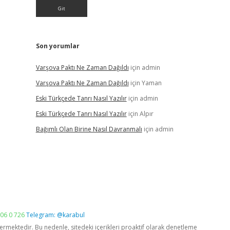
Son yorumlar
Varşova Paktı Ne Zaman Dağıldı
için
admin
Varşova Paktı Ne Zaman Dağıldı
için
Yaman
Eski Türkçede Tanrı Nasıl Yazılır
için
admin
Eski Türkçede Tanrı Nasıl Yazılır
için
Alpır
Bağımlı Olan Birine Nasıl Davranmalı
için
admin
06 0 726
Telegram: @karabul
vermektedir. Bu nedenle, sitedeki içerikleri proaktif olarak denetleme