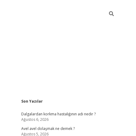
Sidebar
Son Yazılar
piabellacasino
Dalgalardan korkma hastalığının adı nedir ?
Ağustos 6, 2026
Avel avel dolaşmak ne demek ?
Ağustos 5, 2026