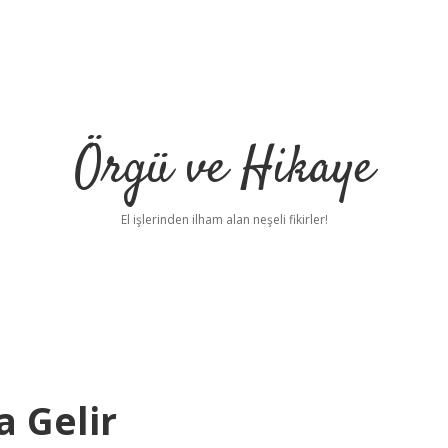
Örgü ve Hikaye
El işlerinden ilham alan neşeli fikirler!
a Gelir