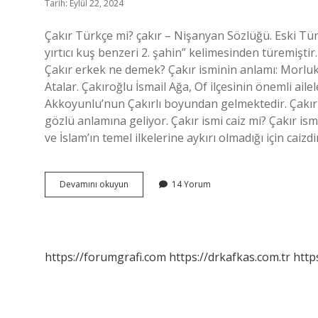
Tarih: Eylül 22, 2024
Çakır Türkçe mi? çakır – Nişanyan Sözlüğü. Eski Türk
yırtıcı kuş benzeri 2. şahin” kelimesinden türemiştir
Çakır erkek ne demek? Çakır isminin anlamı: Morlukl
Atalar. Çakıroğlu İsmail Ağa, Of ilçesinin önemli ail
Akkoyunlu’nun Çakırlı boyundan gelmektedir. Çakır 
gözlü anlamına geliyor. Çakır ismi caiz mi? Çakır ism
ve İslam’ın temel ilkelerine aykırı olmadığı için caizdi
Çakır
Devamını okuyun
14 Yorum
Ismi
Ne
Anlama
Gelir
https://forumgrafi.com
https://drkafkas.com.tr
http