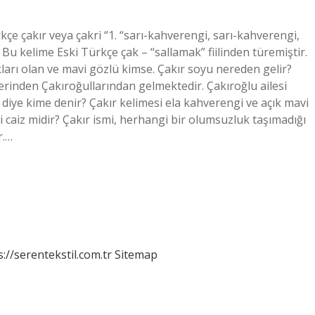
çe çakır veya çakri “1. “sarı-kahverengi, sarı-kahverengi,
. Bu kelime Eski Türkçe çak – “sallamak” fiilinden türemiştir.
arı olan ve mavi gözlü kimse. Çakır soyu nereden gelir?
elerinden Çakıroğullarından gelmektedir. Çakıroğlu ailesi
diye kime denir? Çakır kelimesi ela kahverengi ve açık mavi
i caiz midir? Çakır ismi, herhangi bir olumsuzluk taşımadığı
r.…
s://serentekstil.com.tr
Sitemap