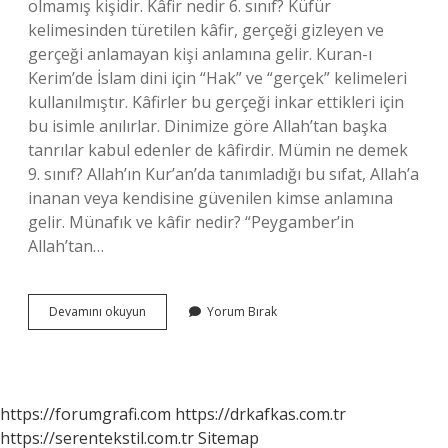
olmamış kişidir. Kâfir nedir 6. sınıf? Küfür
kelimesinden türetilen kâfir, gerçeği gizleyen ve
gerçeği anlamayan kişi anlamına gelir. Kuran-ı
Kerim’de İslam dini için “Hak” ve “gerçek” kelimeleri
kullanılmıştır. Kâfirler bu gerçeği inkar ettikleri için
bu isimle anılırlar. Dinimize göre Allah’tan başka
tanrılar kabul edenler de kâfirdir. Mümin ne demek
9. sınıf? Allah’ın Kur’an’da tanımladığı bu sıfat, Allah’a
inanan veya kendisine güvenilen kimse anlamına
gelir. Münafık ve kâfir nedir? “Peygamber’in
Allah’tan…
Kâfir
Devamını okuyun
Yorum Bırak
Ne
Demek
9
Sınıf
https://forumgrafi.com
https://drkafkas.com.tr
https://serentekstil.com.tr
Sitemap