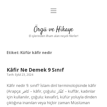
menüyü
Anasayfa
aç
Gizlilik Politikası
Örgü ve Hikaye
Yasal Uyarı
El işlerinden ilham alan neşeli fikirler!
Hakkımızda
Etiket:
Küfür kâfir nedir
Kâfir Ne Demek 9 Sınıf
Tarih: Eylül 23, 2024
Kâfir nedir 9. sınıf? İslam dinî terminolojisinde kâfir
(Arapça: كافر – kâfir, çoğulu: كفّار – kuffār, kadınlar
için kullanılır, çoğulu: kevafir), küfür yoluyla dinden
çıktığına inanılan veya hiçbir zaman Müslüman