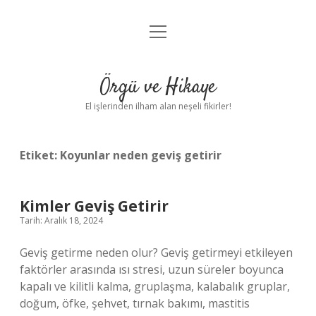
menüyü
Anasayfa
aç
Gizlilik Politikası
Örgü ve Hikaye
Yasal Uyarı
El işlerinden ilham alan neşeli fikirler!
Hakkımızda
Etiket:
Koyunlar neden geviş getirir
Kimler Geviş Getirir
Tarih: Aralık 18, 2024
Geviş getirme neden olur? Geviş getirmeyi etkileyen
faktörler arasında ısı stresi, uzun süreler boyunca
kapalı ve kilitli kalma, gruplaşma, kalabalık gruplar,
doğum, öfke, şehvet, tırnak bakımı, mastitis