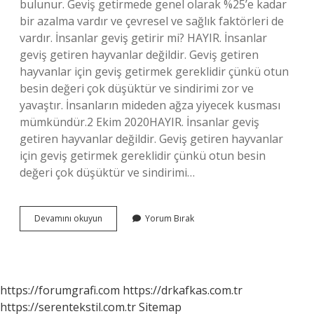
bulunur. Geviş getirmede genel olarak %25’e kadar
bir azalma vardır ve çevresel ve sağlık faktörleri de
vardır. İnsanlar geviş getirir mi? HAYIR. İnsanlar
geviş getiren hayvanlar değildir. Geviş getiren
hayvanlar için geviş getirmek gereklidir çünkü otun
besin değeri çok düşüktür ve sindirimi zor ve
yavaştır. İnsanların mideden ağza yiyecek kusması
mümkündür.2 Ekim 2020HAYIR. İnsanlar geviş
getiren hayvanlar değildir. Geviş getiren hayvanlar
için geviş getirmek gereklidir çünkü otun besin
değeri çok düşüktür ve sindirimi…
Kimler
Devamını okuyun
Yorum Bırak
Geviş
Getirir
https://forumgrafi.com
https://drkafkas.com.tr
https://serentekstil.com.tr
Sitemap