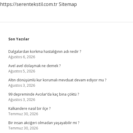
https://serentekstil.com.tr
Sitemap
Sidebar
Son Yazılar
Dalgalardan korkma hastalığının adı nedir ?
Ağustos 6, 2026
Avel avel dolaşmak ne demek ?
Ağustos 5, 2026
Altın dönüşümlü kur korumalı mevduat devam ediyor mu ?
Ağustos 3, 2026
99 depreminde Avcılar’da kaç bina çöktü ?
Ağustos 3, 2026
Kalkandere nasıl bir ilçe ?
Temmuz 30, 2026
Bir insan akciğeri olmadan yaşayabilir mi ?
Temmuz 30, 2026