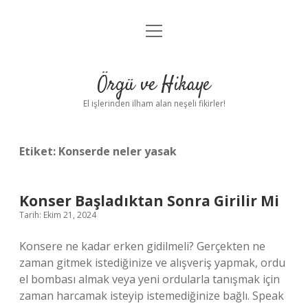
menüyü
Anasayfa
aç
Gizlilik Politikası
Örgü ve Hikaye
Yasal Uyarı
El işlerinden ilham alan neşeli fikirler!
Hakkımızda
Etiket:
Konserde neler yasak
Konser Başladıktan Sonra Girilir Mi
Tarih: Ekim 21, 2024
Konsere ne kadar erken gidilmeli? Gerçekten ne
zaman gitmek istediğinize ve alışveriş yapmak, ordu
el bombası almak veya yeni ordularla tanışmak için
zaman harcamak isteyip istemediğinize bağlı. Speak