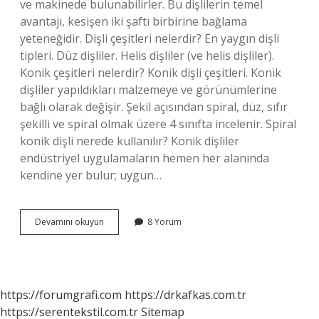
ve makinede bulunabilirler. Bu dişlilerin temel
avantajı, kesişen iki şaftı birbirine bağlama
yeteneğidir. Dişli çeşitleri nelerdir? En yaygın dişli
tipleri. Düz dişliler. Helis dişliler (ve helis dişliler).
Konik çeşitleri nelerdir? Konik dişli çeşitleri. Konik
dişliler yapıldıkları malzemeye ve görünümlerine
bağlı olarak değişir. Şekil açısından spiral, düz, sıfır
şekilli ve spiral olmak üzere 4 sınıfta incelenir. Spiral
konik dişli nerede kullanılır? Konik dişliler
endüstriyel uygulamaların hemen her alanında
kendine yer bulur; uygun…
Konik
Devamını okuyun
8 Yorum
Dişliler
Nedir
https://forumgrafi.com
https://drkafkas.com.tr
https://serentekstil.com.tr
Sitemap