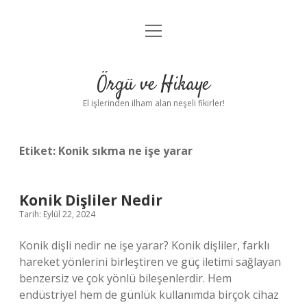
menüyü
Anasayfa
aç
Gizlilik Politikası
Örgü ve Hikaye
Yasal Uyarı
El işlerinden ilham alan neşeli fikirler!
Hakkımızda
Etiket:
Konik sıkma ne işe yarar
Konik Dişliler Nedir
Tarih: Eylül 22, 2024
Konik dişli nedir ne işe yarar? Konik dişliler, farklı
hareket yönlerini birleştiren ve güç iletimi sağlayan
benzersiz ve çok yönlü bileşenlerdir. Hem
endüstriyel hem de günlük kullanımda birçok cihaz