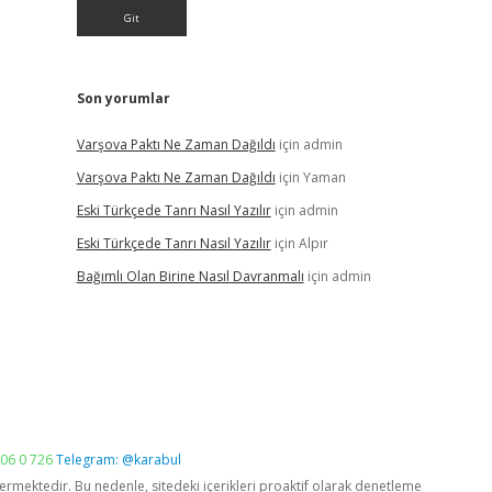
Son yorumlar
Varşova Paktı Ne Zaman Dağıldı
için
admin
Varşova Paktı Ne Zaman Dağıldı
için
Yaman
Eski Türkçede Tanrı Nasıl Yazılır
için
admin
Eski Türkçede Tanrı Nasıl Yazılır
için
Alpır
Bağımlı Olan Birine Nasıl Davranmalı
için
admin
06 0 726
Telegram: @karabul
vermektedir. Bu nedenle, sitedeki içerikleri proaktif olarak denetleme