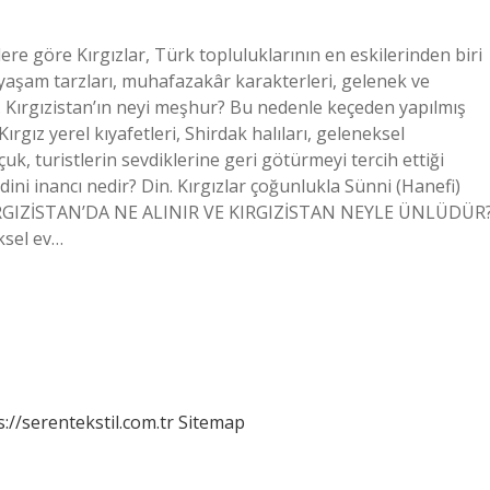
ilere göre Kırgızlar, Türk topluluklarının en eskilerinden biri
e yaşam tarzları, muhafazakâr karakterleri, gelenek ve
ler. Kırgızistan’ın neyi meşhur? Bu nedenle keçeden yapılmış
rgız yerel kıyafetleri, Shirdak halıları, geleneksel
, turistlerin sevdiklerine geri götürmeyi tercih ettiği
 dini inancı nedir? Din. Kırgızlar çoğunlukla Sünni (Hanefi)
? KIRGIZİSTAN’DA NE ALINIR VE KIRGIZİSTAN NEYLE ÜNLÜDÜR
eksel ev…
s://serentekstil.com.tr
Sitemap