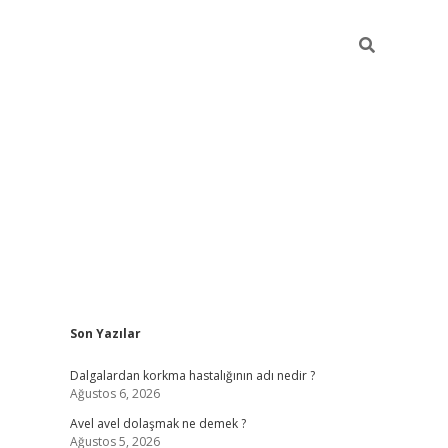
Sidebar
Son Yazılar
piabellacasino
Dalgalardan korkma hastalığının adı nedir ?
Ağustos 6, 2026
Avel avel dolaşmak ne demek ?
Ağustos 5, 2026