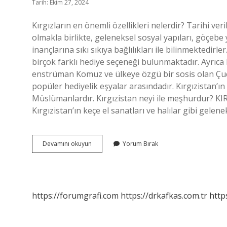
Tarih: Ekim 27, 2024
Kırgızların en önemli özellikleri nelerdir? Tarihi ver
olmakla birlikte, geleneksel sosyal yapıları, göçeb
inançlarına sıkı sıkıya bağlılıkları ile bilinmektedir
birçok farklı hediye seçeneği bulunmaktadır. Ayrıca Kı
enstrüman Komuz ve ülkeye özgü bir sosis olan Çuçuk
popüler hediyelik eşyalar arasındadır. Kırgızistan’ın
Müslümanlardır. Kırgızistan neyi ile meşhurdur
Kırgızistan’ın keçe el sanatları ve halılar gibi gelen
Kırgızistanın
Devamını okuyun
Yorum Bırak
Özellikleri
Nelerdir
https://forumgrafi.com
https://drkafkas.com.tr
http