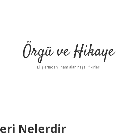
Örgü ve Hikaye
El işlerinden ilham alan neşeli fikirler!
leri Nelerdir