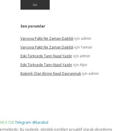
Son yorumlar
Varşova Paktı Ne Zaman Dağıldı
için
admin
Varşova Paktı Ne Zaman Dağıldı
için
Yaman
Eski Türkçede Tanrı Nasıl Yazılır
için
admin
Eski Türkçede Tanrı Nasıl Yazılır
için
Alpır
Bağımlı Olan Birine Nasıl Davranmalı
için
admin
06 0 726
Telegram: @karabul
vermektedir. Bu nedenle, sitedeki içerikleri proaktif olarak denetleme