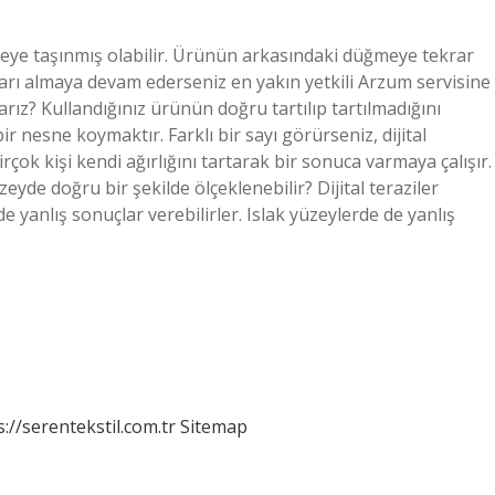
üniteye taşınmış olabilir. Ürünün arkasındaki düğmeye tekrar
ları almaya devam ederseniz en yakın yetkili Arzum servisine
rız? Kullandığınız ürünün doğru tartılıp tartılmadığını
 nesne koymaktır. Farklı bir sayı görürseniz, dijital
rçok kişi kendi ağırlığını tartarak bir sonuca varmaya çalışır.
eyde doğru bir şekilde ölçeklenebilir? Dijital teraziler
e yanlış sonuçlar verebilirler. Islak yüzeylerde de yanlış
s://serentekstil.com.tr
Sitemap