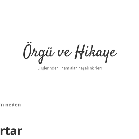
Örgü ve Hikaye
El işlerinden ilham alan neşeli fikirler!
um neden
rtar