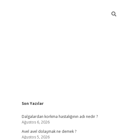
Sidebar
Son Yazılar
piabellacasino
Dalgalardan korkma hastalığının adı nedir ?
Ağustos 6, 2026
Avel avel dolaşmak ne demek ?
Ağustos 5, 2026