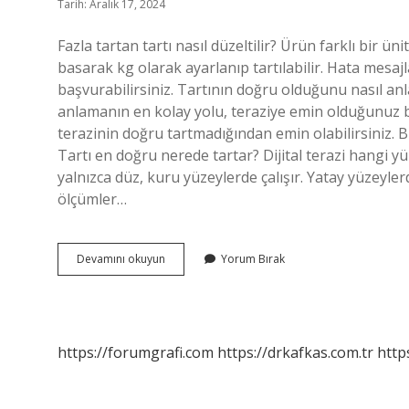
Tarih: Aralık 17, 2024
Fazla tartan tartı nasıl düzeltilir? Ürün farklı bir 
basarak kg olarak ayarlanıp tartılabilir. Hata mesaj
başvurabilirsiniz. Tartının doğru olduğunu nasıl anla
anlamanın en kolay yolu, teraziye emin olduğunuz bir
terazinin doğru tartmadığından emin olabilirsiniz. Bi
Tartı en doğru nerede tartar? Dijital terazi hangi yüz
yalnızca düz, kuru yüzeylerde çalışır. Yatay yüzeylerd
ölçümler…
Tartı
Devamını okuyun
Yorum Bırak
Neden
Fazla
Tartar
https://forumgrafi.com
https://drkafkas.com.tr
http