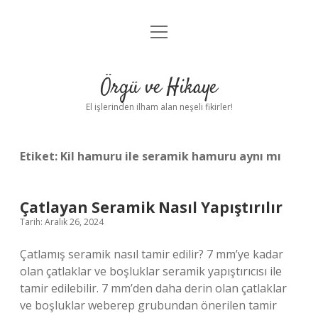
menüyü
Anasayfa
aç
Gizlilik Politikası
Örgü ve Hikaye
Yasal Uyarı
El işlerinden ilham alan neşeli fikirler!
Hakkımızda
Etiket:
Kil hamuru ile seramik hamuru aynı mı
Çatlayan Seramik Nasıl Yapıştırılır
Tarih: Aralık 26, 2024
Çatlamış seramik nasıl tamir edilir? 7 mm’ye kadar
olan çatlaklar ve boşluklar seramik yapıştırıcısı ile
tamir edilebilir. 7 mm’den daha derin olan çatlaklar
ve boşluklar weberep grubundan önerilen tamir